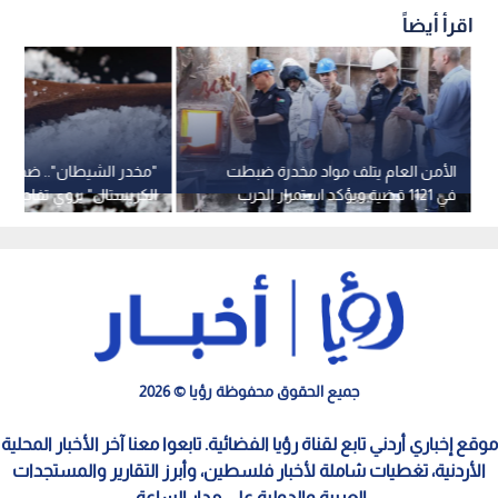
اقرأ أيضاً
الأمن العام يتلف مواد مخدرة ضبطت
"مخدر الشيطان".. ضحية ل
في 1121 قضية ويؤكد استمرار الحرب
الكريستال" يروي تفاصيل رح
على آفة المخدرات
فيديو
جميع الحقوق محفوظة رؤيا © 2026
موقع إخباري أردني تابع لقناة رؤيا الفضائية. تابعوا معنا آخر الأخبار المحلية
الأردنية، تغطيات شاملة لأخبار فلسطين، وأبرز التقارير والمستجدات
العربية والدولية على مدار الساعة.