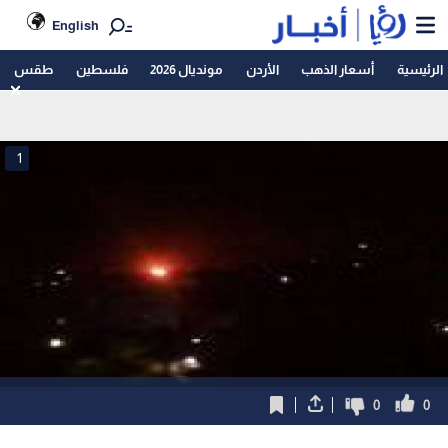
English
الرئيسية
أسعار الذهب
الأردن
مونديال 2026
فلسطين
طقس
1
0
0