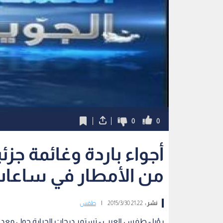
0
0
أجواء باردة وغائمة جز
من الأمطار في ساعات
نشر :
21:22 2015/3/30
|
طقس
رؤيا - طفس العرب - تستمر درجات الحرارة حول معدلات