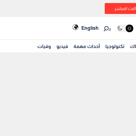
البث المباشر
English
اك
تكنولوجيا
أحداث مهمة
فيديو
وفيات