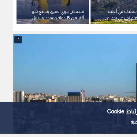
 معتدلة في أغلب
منخفض جوي عميق يندفع نحو
انخفاض
فاع تدريجي بدءا من
أكثر من 15 دولة ويهدد بسيول
اليوم.
جارفة
الأسبو
1
Cooki
ية