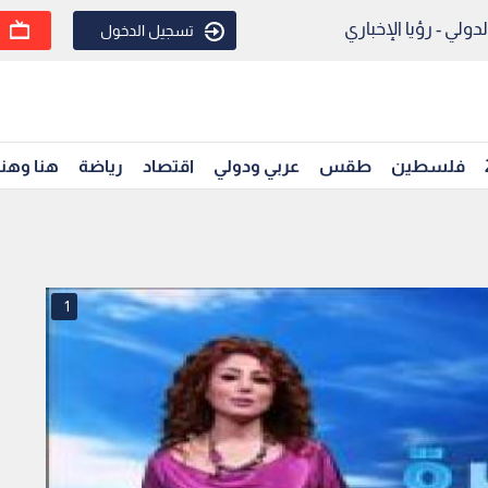
ولي - رؤيا الإخباري
تسجيل الدخول
فلسطين
طقس
عربي ودولي
اقتصاد
رياضة
هنا وهن
1