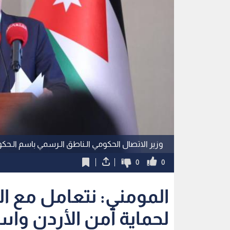
وزير الاتصال الحكومي الـناطق الـرسمي باسم الـحك
0
0
المومني: نتعامل مع ال
لحماية أمن الأردن واست