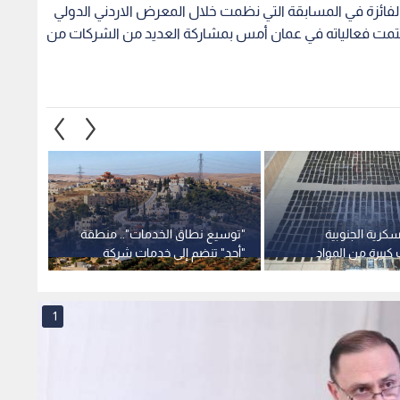
ركات الفائزة في المسابقة التي نظمت خلال المعرض الاردني الدولي
ون والتكنولوجيا(جوتكس 2015) الذي اختتمت فعالياته في عمان أمس بمشاركة العديد من الشركات من
كرية الجنوبية
"توسيع نطاق الخدمات".. منطقة
الصفدي
كبيرة من المواد
"أحد" تنضم إلى خدمات شركة
اليمني
"رؤية عمان"
والملف
1