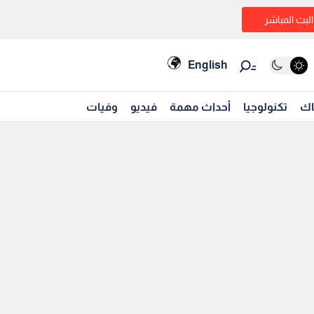
البث المباشر
English
اك
تكنولوجيا
أحداث مهمة
فيديو
وفيات