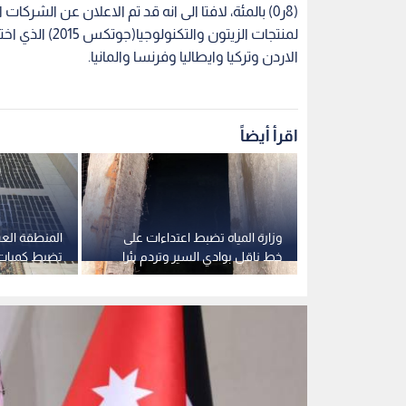
(8ر0) بالمئة، لافتا الى انه قد تم الاعلان عن الش
لمنتجات الزيت
الاردن وتركيا وايطاليا وفرنسا والمانيا.
اقرأ أيضاً
 السيبراني
وزارة المياه تضبط اعتداءات على
المنطقة العس
يرصد ارتفاع الحوادث بنسبة 22
خط ناقل بوادي السير وتردم بئرا
تضبط كميات 
من 2026
في معان
المخدرة