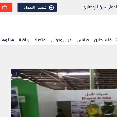
ولي - رؤيا الإخباري
تسجيل الدخول
فلسطين
طقس
عربي ودولي
اقتصاد
رياضة
هنا وهن
1