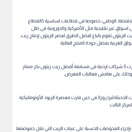
الاقتصاد الوطني، خصوصا في قطاعات اساسية كالقطاع
ول اسواق غير تقليدية مثل الأميركية والاوروبية في ظل
ت الزيتون تقوم باتباع افضل الطرق لعصر الزيتون لإنتاج زيت
ق الغربية بفضل جودة المنتج العالية.
مسابقة أفضل زيت زيتون بكر على صعيد متصل، فازت 3 شركات اردنية في مسابقة أفضل زيت زيتون بكر ممتاز
ذية وذلك على هامش فعاليات المعرض.
ت الحديثة(تيرا روزا( في حين فازت معصرة الزيود الأوتوماتيكية
مركز الثالث.
بإجراء الفحوصات الحسية على عينات الزيت التي تقل حموضتها