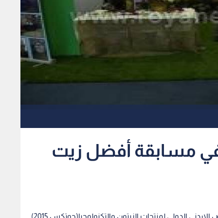
 في مسابقة أفضل زيت
رؤيا - حمزة الشوابكة - اختتمت،الاحد، فعاليات المعرض الاردني الدولي لمنتجات الزيتون والتكنولوجيا(جوتكس 2015)