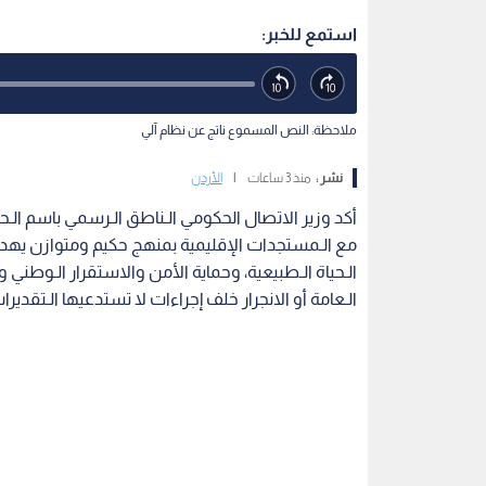
استمع للخبر:
ملاحظة: النص المسموع ناتج عن نظام آلي
نشر :
منذ 3 ساعات
|
الأردن
أكد وزير الاتصال الحكومي الـناطق الـرسمي باسم الـح
مع الـمستجدات الإقليمية بمنهج حكيم ومتوازن يهدف
الـحياة الـطبيعية، وحماية الأمن والاستقرار الـوطن
الـعامة أو الانجرار خلف إجراءات لا تستدعيها الـتقديرات