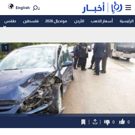
English
الرئيسية
أسعار الذهب
الأردن
مونديال 2026
فلسطين
طقس
1
0
0