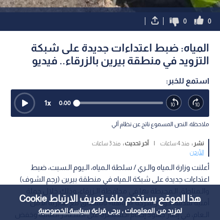
0
0
المياه: ضبط اعتداءات جديدة على شبكة
التزويد في منطقة بيرين بالزرقاء.. فيديو
استمع للخبر:
1
x
0:00
ملاحظة: النص المسموع ناتج عن نظام آلي
نشر :
منذ 4 ساعات
|
آخر تحديث :
منذ 3 ساعات
الأردن
أعلنت وزارة الـمياه والـري / سلطة الـمياه، الـيوم الـسبت، ضبط
اعتداءات جديدة على شبكة الـمياه في منطقة بيرين (رجم الشوف)
والـمناطق الـمحيطة بها في محافظة الـزرقاء، وذلك خلال حملة
هذا الموقع يستخدم ملف تعريف الارتباط Cookie
أمنية نفذتها كوادر شركة «مياهنا» بالتنسيق مع مديرية الأمن
لمزيد من المعلومات ، يرجى قراءة
سياسة الخصوصية
الـعام، في إطار جهود إحكام الـسيطرة على الـمصادر الـمائية وخفض