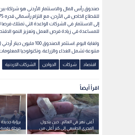
إلى الاستثمار في الشركات الواعدة التي تمتلك فرصا
للمساعدة في زيادة فرص العمل وتعزيز النمو الاقتصا
متنوعة تشمل الغذاء والزراعة، وتكنولوجيا المعلومات، 
اقتصاد
شركات
الدواجن
الشركات الاردنية
اقرأ أيضاً
ترسكت" تحتفي
أغنى نهر في العالم… حين يتحول
برؤية جديدة ..
الفلسطينية
المجرى الطبيعي إلى كنز أغلى من
ريج الفوج
الذهب
المتقدمة كنق