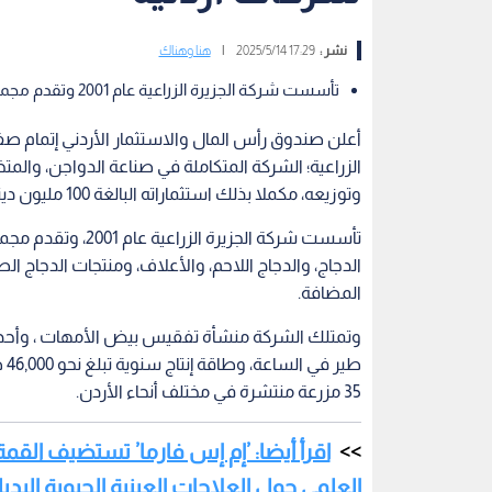
نشر :
17:29 2025/5/14
|
هنا وهناك
تأسست شركة الجزيرة الزراعية عام 2001 وتقدم مجموعة واسعة من المنتجات
الزراعية؛ الشركة المتكاملة في صناعة الدواجن، والم
وتوزيعه، مكملا بذلك استثماراته البالغة 100 مليون دينار أردني حتى اليوم في ست شركات أردنية.
تأسست شركة الجزير
الدجاج، والدجاج اللاحم، والأعلاف، ومنتجات الدجاج ال
المضافة.
طي
35 مزرعة منتشرة في مختلف أنحاء الأردن.
اقرأ أيضا: ’إم إس فارما’ تستضيف القمة ا
العلمي حول العلاجات العينية الحيوية البديل