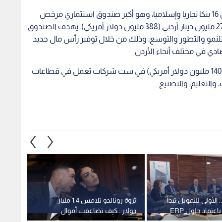
صندوق رأس المال والاستثمار الأردني هو شراكة بين 16 بنكا تجاريا وإسلاميا، وهو أكبر صندوق استثماري مرخص
للقطاع الخاص في الأردن، مع التزام رأسمالي قدره 275 مليون دينار أردني (388 مليون دولار أمريكي). يهدف الصندوق
 للنمو والتطور والتوسع، وذلك من خلال توفير رأس مال جديد
دي في مختلف أنحاء الأردن.
ولغاية اليوم، استثمر الصندوق 100 مليون دينار أردني (140 مليون دولار أمريكي) في ست شركات تعمل في قطاعات
والتعليم، والتصنيع.
 الأولى للتمويل تبدأ
ثروة رونالدو تلامس 1.4 مليار
ضفاف 
مرحلة رقمية باعتماد حلول ERP
دولار.. كيف تضاعفت أموال
لة نوعية في الأداء
"الدون" 4 مرات منذ ارتبـاطه
توسعها