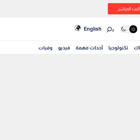
البث المباشر
English
اك
تكنولوجيا
أحداث مهمة
فيديو
وفيات