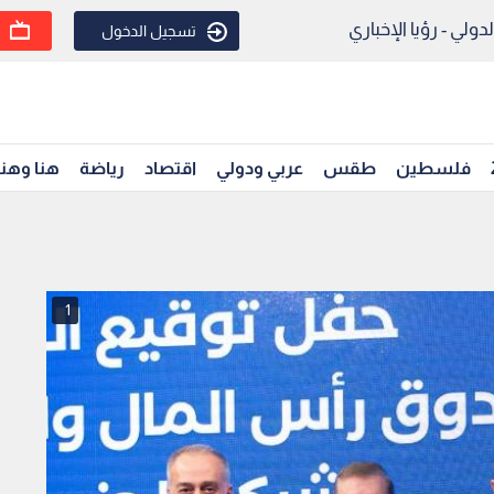
ولي - رؤيا الإخباري
تسجيل الدخول
فلسطين
طقس
عربي ودولي
اقتصاد
رياضة
هنا وهن
1