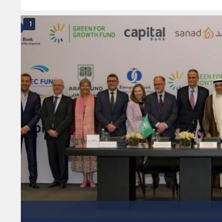
بجورجينا؟
1