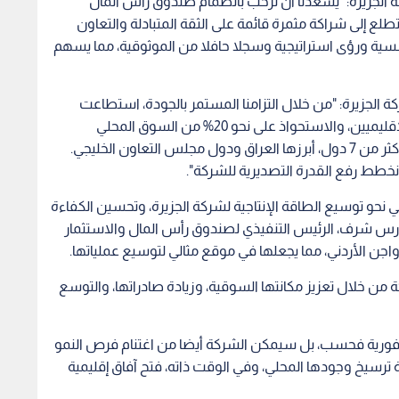
 الجزيرة: "يسعدنا أن نرحب بانضمام صندوق رأس المال
تطلع إلى شراكة مثمرة قائمة على الثقة المتبادلة والتعاون
 ورؤى استراتيجية وسجلا حافلا من الموثوقية، مما يسهم
كة الجزيرة: "من خلال التزامنا المستمر بالجودة، استطاعت
الجزيرة ترسيخ علاقات متينة مع العملاء المحليين والإقليميين، والاستحواذ على نحو 20% من السوق المحلي
للدواجن، كما يتم تصدير أكثر من 10% من مبيعاتنا إلى أكثر من 7 دول، أبرزها العراق ودول مجلس التعاون الخليجي.
خطط رفع القدرة التصديرية للشركة".
 نحو توسيع الطاقة الإنتاجية لشركة الجزيرة، وتحسين الكفاءة
فارس شرف، الرئيس التنفيذي لصندوق رأس المال والاستثمار
واجن الأردني، مما يجعلها في موقع مثالي لتوسيع عملياتها.
ن خلال تعزيز مكانتها السوقية، وزيادة صادراتها، والتوسع
 فورية فحسب، بل سيمكن الشركة أيضا من اغتنام فرص النمو
ة ترسيخ وجودها المحلي، وفي الوقت ذاته، فتح آفاق إقليمية