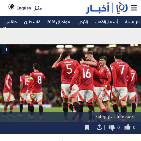
English
الرئيسية
أسعار الذهب
الأردن
مونديال 2026
فلسطين
طقس
1
لاعبو مانشستر يونايتد
0
0