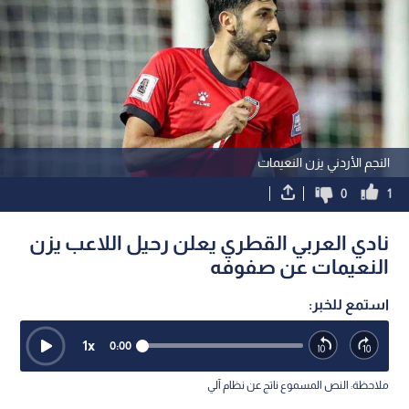
النجم الأردني يزن النعيمات
0
1
نادي العربي القطري يعلن رحيل اللاعب يزن
النعيمات عن صفوفه
استمع للخبر:
1
x
0:00
ملاحظة: النص المسموع ناتج عن نظام آلي