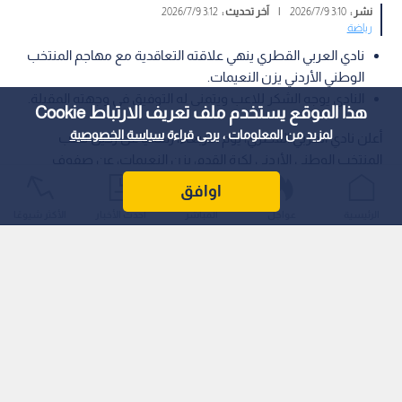
نشر :
3:10 2026/7/9
|
آخر تحديث :
3:12 2026/7/9
رياضة
نادي العربي القطري ينهي علاقته التعاقدية مع مهاجم المنتخب
الوطني الأردني يزن النعيمات.
النادي يوجه الشكر للاعب ويتمنى له التوفيق في وجهته المقبلة.
هذا الموقع يستخدم ملف تعريف الارتباط Cookie
لمزيد من المعلومات ، يرجى قراءة
سياسة الخصوصية
أعلن نادي العربي القطري، يوم الأربعاء، رسميا عن رحيل لاعب
المنتخب الوطني الأردني لكرة القدم، يزن النعيمات، عن صفوف
الفريق الأول.
اوافق
الرئيسية
عواجل
المباشر
أحدث الأخبار
الأكثر شيوعًا