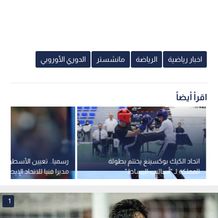
اخبار رياضية
الرياضة
مانشستر
الدوري الأوروبي
اقرأ أيضاً
اتحاد الكيك بوكسينغ يختتم بطولة
رسميا.. تعيين الأسطورة با
المملكة لـ "أساليب البساط"
مديرا فنيا للاتحاد الإيطالي
1