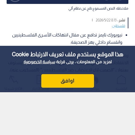
ملاحظة: النص المسموع ناتج عن نظام آلي
نشر :
8:13 2026/5/22
|
فلسطين
نيويورك تايمز تدافع عن مقال انتهاكات الأسرى الفلسطينيين
وانقسام داخلي يهز الصحيفة.
هذا الموقع يستخدم ملف تعريف الارتباط Cookie
ردت صحيفة "نيويورك تايمز" أمريكا، يوم الجمعة ، على موجة
لمزيد من المعلومات ، يرجى قراءة
سياسة الخصوصية
الانتقادات الحادة التي طالت مقال الرأي للكاتب نيكولاس كريستوف
بعنوان "الصمت إزاء الاغتصاب ضد الفلسطينيين" (المسكوت عنه)،
والذي اتهم فيه تل أبيب بممارسة اعتداءات جنسية ممنهجة بحق
اوافق
المعتقلين الفلسطينيين، متضمنا مزاعم بشأن تدريب كلاب على
الرئيسية
عواجل
المباشر
أحدث الأخبار
الأكثر شيوعًا
الاعتداء الجنسي.