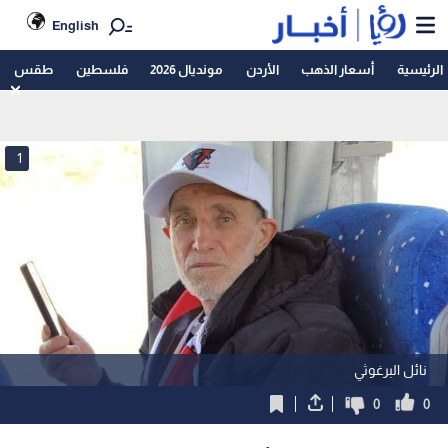
English
الرئيسية
أسعار الذهب
الأردن
مونديال 2026
فلسطين
طقس
1
نائل البرغوثي
0
0