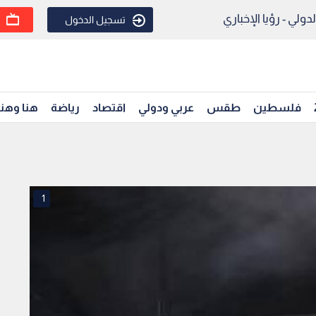
ولي - رؤيا الإخباري
تسجيل الدخول
فلسطين
طقس
عربي ودولي
اقتصاد
رياضة
هنا وهن
1