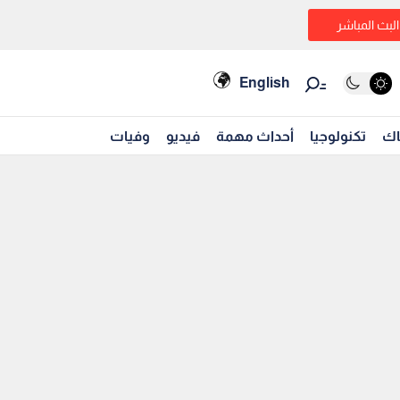
البث المباشر
English
اك
تكنولوجيا
أحداث مهمة
فيديو
وفيات