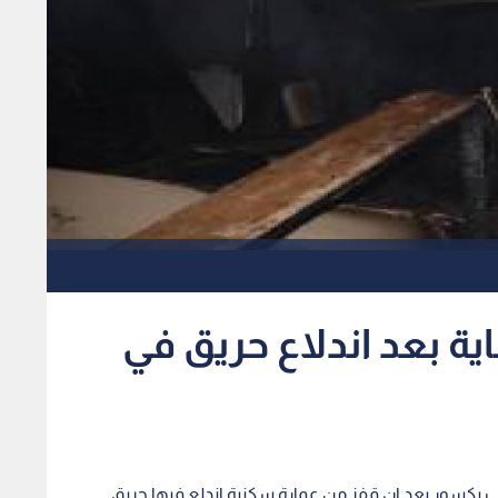
ة بعد اندلاع حريق في
يب بكسور بعد ان قفز من عمارة سكنية اندلع فيها حريق