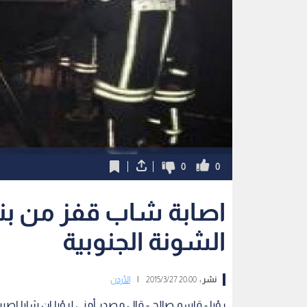
0
0
اصابة شاب قفز من بناي
الشونة الجنوبية
نشر :
20:00 2015/3/27
|
الأردن
رؤيا - قاسم صالح - قال مصدر أمني لرؤيا ان شابا اص