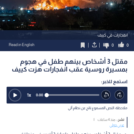
انفجارات في كييف
Read in English
0
0
مقتل 3 أشخاص بينهم طفل في هجوم
بمسيرة روسية عقب انفجارات هزت كييف
استمع للخبر:
1
x
0:00
ملاحظة: النص المسموع ناتج عن نظام آلي
نشر :
منذ 4 ساعات
|
عربي دولي