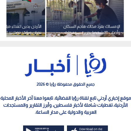
الإمساك بقرد مكاك هاجم السكان
الأردن يدين اعتداء ميليشي
وأصاب 18 شخصا بجزيرة سومطرة
نجران ويؤكد تضامنه المط
الإندونيسية
السعودية
جميع الحقوق محفوظة رؤيا © 2026
موقع إخباري أردني تابع لقناة رؤيا الفضائية. تابعوا معنا آخر الأخبار المحلية
الأردنية، تغطيات شاملة لأخبار فلسطين، وأبرز التقارير والمستجدات
العربية والدولية على مدار الساعة.