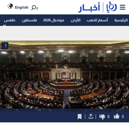
English
الرئيسية
أسعار الذهب
الأردن
مونديال 2026
فلسطين
طقس
1
0
0