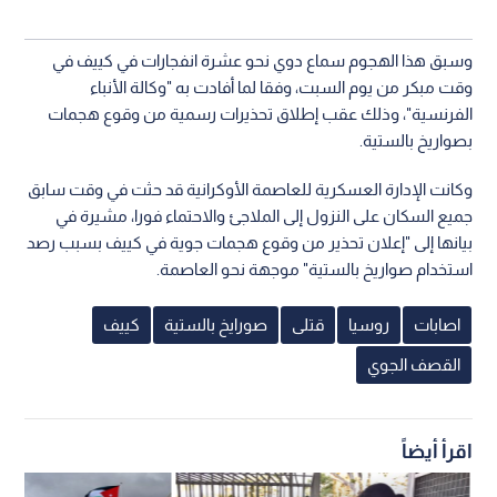
وسبق هذا الهجوم سماع دوي نحو عشرة انفجارات في كييف في
وقت مبكر من يوم السبت، وفقا لما أفادت به "وكالة الأنباء
الفرنسية"، وذلك عقب إطلاق تحذيرات رسمية من وقوع هجمات
بصواريخ بالستية.
وكانت الإدارة العسكرية للعاصمة الأوكرانية قد حثت في وقت سابق
جميع السكان على النزول إلى الملاجئ والاحتماء فورا، مشيرة في
بيانها إلى "إعلان تحذير من وقوع هجمات جوية في كييف بسبب رصد
استخدام صواريخ بالستية" موجهة نحو العاصمة.
اصابات
روسيا
قتلى
صورايخ بالستية
كييف
القصف الجوي
اقرأ أيضاً