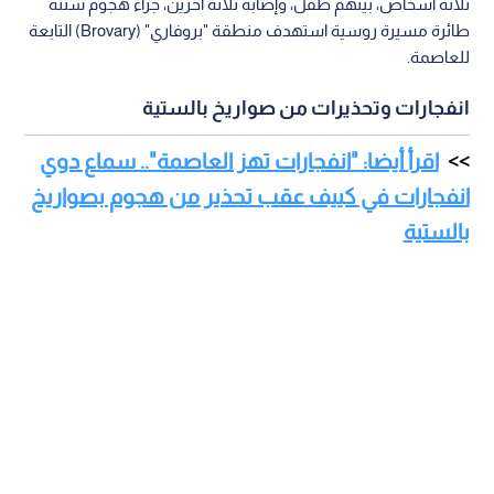
ثلاثة أشخاص، بينهم طفل، وإصابة ثلاثة آخرين، جراء هجوم شنته
طائرة مسيرة روسية استهدف منطقة "بروفاري" (Brovary) التابعة
للعاصمة.
انفجارات وتحذيرات من صواريخ بالستية
اقرأ أيضا: "انفجارات تهز العاصمة".. سماع دوي
انفجارات في كييف عقب تحذير من هجوم بصواريخ
بالستية