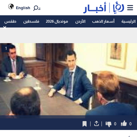
English
الرئيسية
أسعار الذهب
الأردن
مونديال 2026
فلسطين
طقس
1
0
0