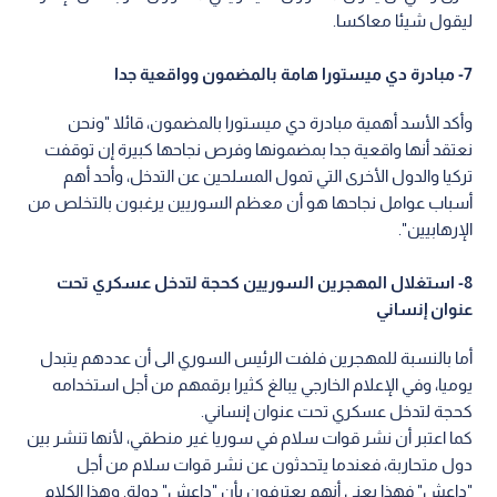
ليقول شيئا معاكسا.
7- مبادرة دي ميستورا هامة بالمضمون وواقعية جدا
وأكد الأسد أهمية مبادرة دي ميستورا بالمضمون، قائلا "ونحن
نعتقد أنها واقعية جدا بمضمونها وفرص نجاحها كبيرة إن توقفت
تركيا والدول الأخرى التي تمول المسلحين عن التدخل، وأحد أهم
أسباب عوامل نجاحها هو أن معظم السوريين يرغبون بالتخلص من
الإرهابيين".
8- استغلال المهجرين السوريين كحجة لتدخل عسكري تحت
عنوان إنساني
أما بالنسبة للمهجرين فلفت الرئيس السوري الى أن عددهم يتبدل
يوميا، وفي الإعلام الخارجي يبالغ كثيرا برقمهم من أجل استخدامه
كحجة لتدخل عسكري تحت عنوان إنساني.
كما اعتبر أن نشر قوات سلام في سوريا غير منطقي، لأنها تنشر بين
دول متحاربة، فعندما يتحدثون عن نشر قوات سلام من أجل
"داعش" فهذا يعني أنهم يعترفون بأن "داعش" دولة. وهذا الكلام