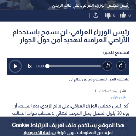
رئيس مجلس الوزراء العراقي، علي فالح الزيدي
0
0
رئيس الوزراء العراقي: لن نسمح باستخدام
الأراضي العراقية لتهديد أمن دول الجوار
استمع للخبر:
1
x
0:00
ملاحظة: النص المسموع ناتج عن نظام آلي
نشر :
منذ 6 ساعات
|
عربي دولي
أكد رئيس مجلس الوزراء العراقي، علي فالح الزيدي، يوم السبت، أن
يوم 30 أيلول المقبل يمثل الموعد النهائي لانسحاب قوات التحالف
الدولي من العراق، مبينا أن انتهاء مهمة التحالف سيفتح مجالا أوسع
هذا الموقع يستخدم ملف تعريف الارتباط Cookie
لتركيز الجهود على البناء، والتنمية، وتحقيق النمو الاقتصادي والرفاه
لمزيد من المعلومات ، يرجى قراءة
سياسة الخصوصية
للشعب العراقي.