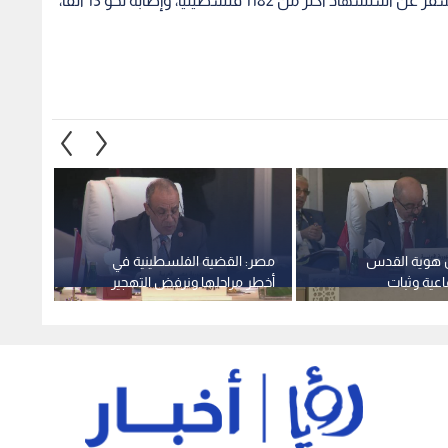
بموازاة حرب الإبادة الـمستمرة على قطاع غزة، مما أسفر عن استشهاد أكثر من 1182 فلسطينيا، وإصابة نحو 13 ألفا،
هوية القدس
مصر: القضية الفلسطينية في
الجامع
عية وثبات
أخطر مراحلها ونرفض التهجير
أخطارا
 يكسر مخططات
والضم ونتصدي لتقويض الوصاية
يدفع ن
الهاشمية