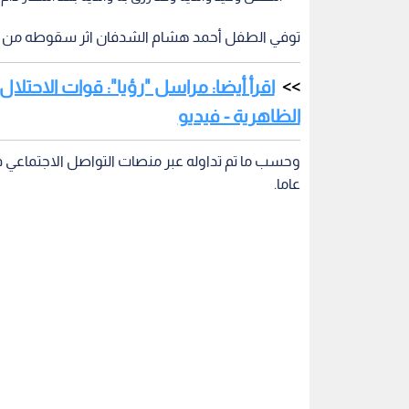
توفي الطفل أحمد هشام الشدفان اثر سقوطه من علو 
اقرأ أيضا: مراسل "رؤيا": قوات الاحت
الظاهرية - فيديو
عاما.