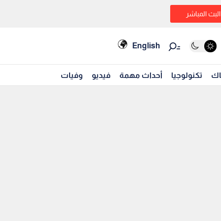
البث المباشر
English
اك
تكنولوجيا
أحداث مهمة
فيديو
وفيات