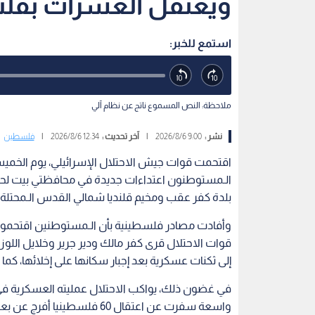
ويعتقل العشرات بقلند
استمع للخبر:
ملاحظة: النص المسموع ناتج عن نظام آلي
نشر :
9:00 2026/8/6
|
آخر تحديث :
12:34 2026/8/6
|
فلسطين
اقتحمت قوات جيش الاحتلال الإسرائيلي، يوم الخميس،
الـمستوطنون اعتداءات جديدة في محافظتي بيت لحم 
بلدة كفر عقب ومخيم قلنديا شمالي القدس الـمحتلة.
وأفادت مصادر فلسطينية بأن الـمستوطنين اقتحموا ب
قوات الاحتلال قرى كفر مالك ودير جرير وخلايل اللوز
إلى ثكنات عسكرية بعد إجبار سكانها على إخلائها، كم
في غضون ذلك، يواكب الاحتلال عمليته العسكرية في 
واسعة سفرت عن اعتقال 60 فلس