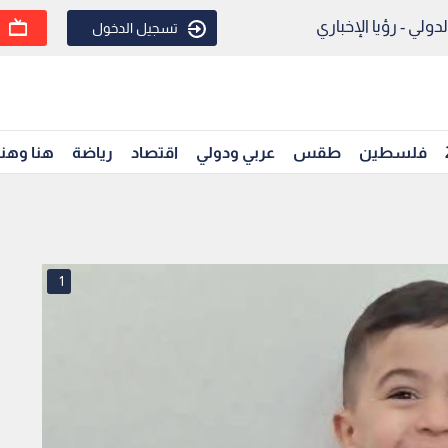
ولي - رؤيا الإخباري
تسجيل الدخول
فلسطين
طقس
عربي ودولي
اقتصاد
رياضة
هنا وهن
1