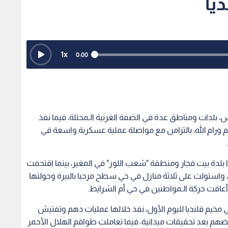
يا
1
x
0:00
 بلدات ومناطق عدة في الضفة الغربية الـمحتلة، فيما نفذ
ورام الله، بالتزامن مع مواصلة عملية عسكرية واسعة في
لدة بيت فجار ومنطقة "شعب اللوز" في المغير، بينما اقتحمت
، واستولت على ثلاثة منازل في حي سطح مرحبا بالبيرة وحولتها
ا أعاقت حركة الـمواطنين في حي أم الشرايط.
مخيم قلنديا لليوم الأول، نفذ خلالها عمليات دهم وتفتيش
طينيا أفرج عن بعضهم بعد تحقيقات ميدانية، فيما تعاملت طواقم الهلال الأحمر