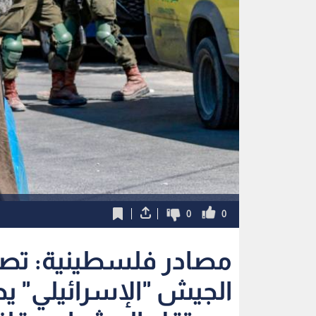
0
0
مصادر فلسطينية: تصع
الجيش "الإسرائيلي" يح