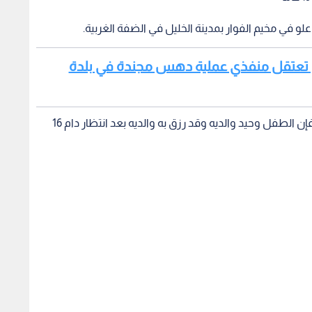
في مخيم الفوار بمدينة الخليل في الضفة الغربية.
لال تعتقل منفذي عملية دهس مجندة في بلدة
وحسب ما تم تداوله عبر منصات التواصل الاجتماعي فإن الطفل وحيد والديه وقد رزق به والديه بعد انتظار دام 16