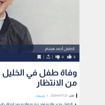
الطفل أحمد هشام
0
0
من الانتظار
نشر :
17:23 2025/4/14
|
فلسطين
الطفل وحيد والديه وقد رزق به والديه بعد انتظار دام 16 عاما