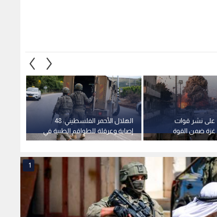
ق على نشر قوات
الهلال الأحمر الفلسطيني: 48
"مجلس 
غزة ضمن القوة
إصابة وعرقلة للطواقم الطبية في
لبناء 
اقتحام مستمر لقوات الاحتلال في
قطاع 
قلنديا وكفر عقب
1