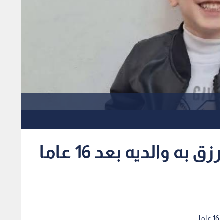
وفاة طفل في الخليل رزق به والديه بعد 16 عاما