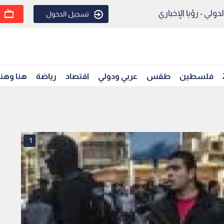
ولي - رؤيا الإخباري
تسجيل الدخول
فلسطين
طقس
عربي ودولي
اقتصاد
رياضة
هنا وهن
1