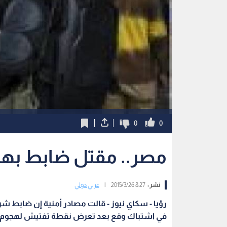
0
0
مصر.. مقتل ضابط به
نشر :
8:27 2015/3/26
|
عربي دولي
رؤيا - سكاي نيوز - قالت مصادر أمنية إن ضابط 
في اشتباك وقع بعد تعرض نقطة تفتيش لهجوم 