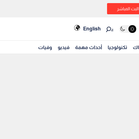
البث المباشر
English
اك
تكنولوجيا
أحداث مهمة
فيديو
وفيات