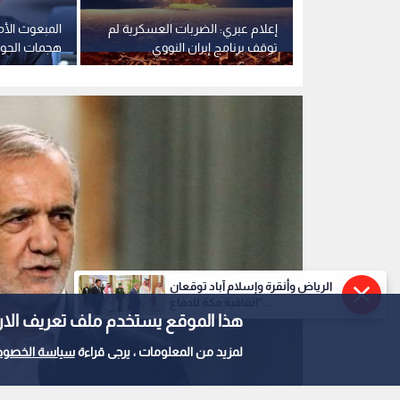
تحييد عنصرين
إعلام عبري: الضربات العسكرية لم
المبعوث الأم
حاولة زرع
توقف برنامج إيران النووي
هجمات الحوث
يف دمشق
وطهران قادرة على إنتاج قنبلة في
وحضرموت تنذ
أقل من عام
الرياض وأنقرة وإسلام آباد توقعان
"اتفاقية مكة للدفاع...
هذا الموقع يستخدم ملف تعريف الارتباط e
لمزيد من المعلومات ، يرجى قراءة
سياسة الخصوص