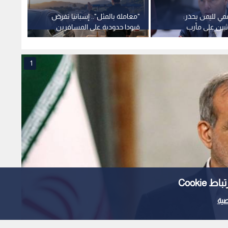
مي لليمن يحذر:
"معاملة بالمثل".. إسبانيا تفرض
مسؤول
يين على مأرب
قيودا حدودية على المسافرين
حول هر
ر بصراع واسع
القادمين من إيطاليا
الحصار
1
Cooki
ية