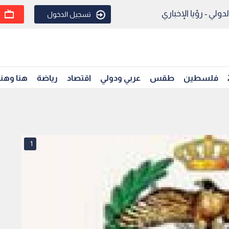
ولي - رؤيا الإخباري
تسجيل الدخول
فلسطين
طقس
عربي ودولي
اقتصاد
رياضة
هنا وهن
1