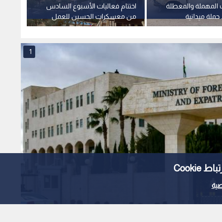
ات المهملة والمعطلة
اختتام فعاليات الأسبوع السادس
الأردن
حملة ميدانية
من معسكرات الحسين للعمل
على نج
والبناء بالعقبة لعام 2026
مع ال
1
Cooki
ية