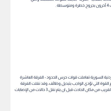
أردنية السورية تعاملت قوات حرس الحدود - الفرقة العاشرة
 حادث سير أثناء قيام القوة التي تؤدي الواجب بتبديل وظائف، وقد نقلت الفرقة
العاشرة 4 وفيات و4 إصابات إلى مستشفى اليرموك القريب من مكان الحادث قبل ان يتم نقل 3 حالات من الإصابات