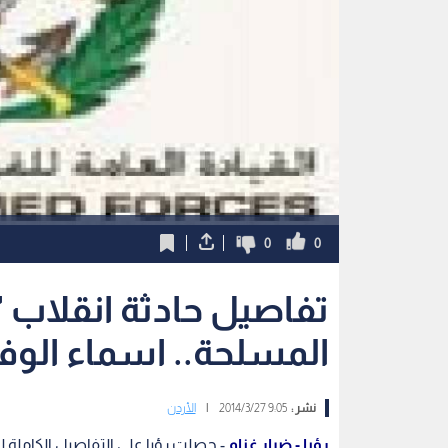
0
0
تفاصيل حادثة انقلاب "ا
المسلحة.. اسماء الوف
نشر :
9:05 2014/3/27
|
الأردن
رؤيا - ضرار غنام
- حصلت رؤيا على التفاصيل الكاملة لح