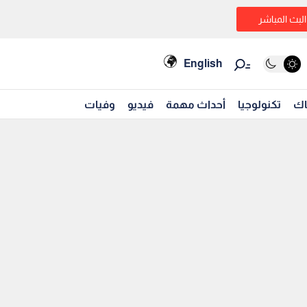
البث المباشر
English
اك
تكنولوجيا
أحداث مهمة
فيديو
وفيات