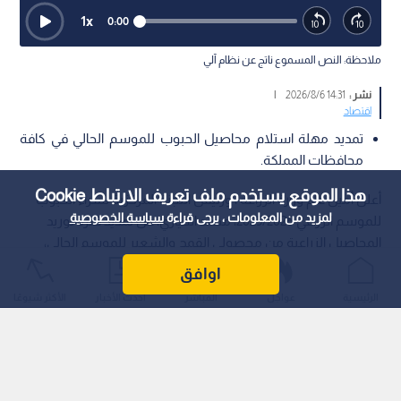
1
x
0:00
ملاحظة: النص المسموع ناتج عن نظام آلي
نشر :
14:31 2026/8/6
|
اقتصاد
تمديد مهلة استلام محاصيل الحبوب للموسم الحالي في كافة
محافظات المملكة.
هذا الموقع يستخدم ملف تعريف الارتباط Cookie
أعلن أمين عام وزارة الزراعة ، ورئيس اللجنة المركزية لشراء الحبوب
لمزيد من المعلومات ، يرجى قراءة
سياسة الخصوصية
للموسم الزراعي 2025/2026، محمد الحياري، عن تمديد فترة توريد
المحاصيل الزراعية من محصولي القمح والشعير للموسم الحالي،
سواء كانت مخصوصة للـ "مواني" أو للـ "بذار"، إلى صوامع الحبوب
اوافق
ومراكز الاستلام التابعة للوزارة في مختلف محافظات المملكة
الرئيسية
عواجل
المباشر
أحدث الأخبار
الأكثر شيوعًا
الأردنية الهاشمية.