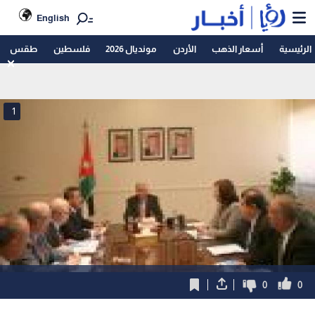
English
الرئيسية
أسعار الذهب
الأردن
مونديال 2026
فلسطين
طقس
1
0
0