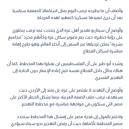
وأضاف أن ما يطرحه ترمب اليوم يمثل استكمالا للصفقة سياسيا،
بعد أن جرى تنفيذها عسكريا كتمهيد لهذه المرحلة.
وأوضح أن سيناريو تهجير أهل غزة الذي يتحدث عنه ترمب ينطوي
على رؤية خطيرة، حيث يتم تصوير سكان غزة وكأنهم مجرد "مجاميع
بشرية" يمكن ترحيلها عبر السفن إلى أنحاء العالم، وهو طرح إهانة
مباشرة لسكان القطاع.
وشدد أبو طير على أن الفلسطينيين لن يقبلوا بهذا المخطط، كما أن
هناك بدائل داخل القطاع نفسه تتيح إعادة الإعمار دون الحاجة إلى
التهجير القسري.
وأوضح أن التهديد لا يقتصر على غزة، بل يمتد إلى الأردن، حيث
يستهدف ترمب ملف الضفة الغربية، بينما يشكل الخطر الأكبر على
مصر، التي ستكون في مواجهة مباشرة مع مخطط التهجير.
واختتم بالقول إن قدرة مصر على إفشال هذا المخطط ستحدد
مصير المنطقة بأكملها، حيث أن رفض التهجير نحو سيناء سيؤدي