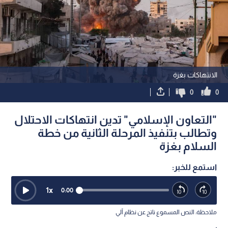
الانتهاكات بغزة
0
0
"التعاون الإسلامي" تدين انتهاكات الاحتلال
وتطالب بتنفيذ المرحلة الثانية من خطة
السلام بغزة
استمع للخبر:
1
x
0:00
ملاحظة: النص المسموع ناتج عن نظام آلي