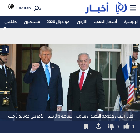
English
الرئيسية
أسعار الذهب
الأردن
مونديال 2026
فلسطين
طقس
1
لقاء رئيس حكومة الاحتلال بنيامين نتنياهو والرئيس الأمريكي دونالد ترمب
0
1