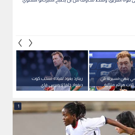
سي ينهي مسيرته في
رينارد يعود لقيادة منتخب كوت
منتخب 
اث هزائم متتالية
ديفوار خلفا لإيميرس فاي
كأس أمم
1