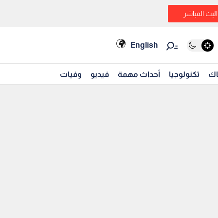
البث المباشر
English
اك
تكنولوجيا
أحداث مهمة
فيديو
وفيات