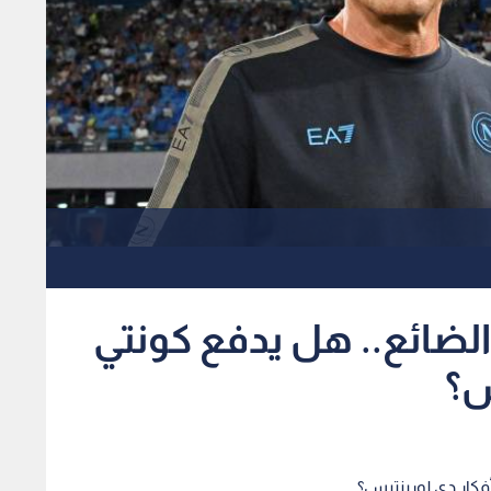
لضائع.. هل يدفع كونتي
س؟
فكار دي لورينتيس؟