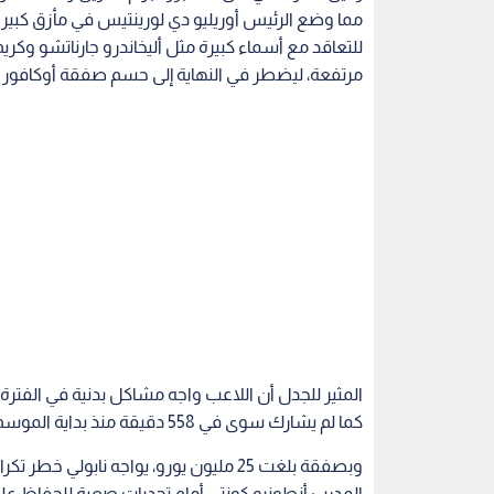
المثير للجدل أن اللاعب واجه مشاكل بدنية في الفترة
كما لم يشارك سوى في 558 دقيقة منذ بداية الموسم، مما يثير الشكوك حول قدرته على سد الفراغ الذي خلفه كفارا.
وبصفقة بلغت 25 مليون يورو، يواجه نابو
المدرب أنطونيو كونتي أمام تحديات صعبة للحفاظ ع
محطة لتراجع طموحات النادي.
الدوري الايطالي
كرة قدم
نابولي الايطالي
اقرأ أيضاً