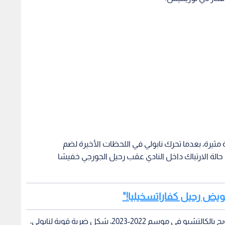
 مثيرة، بعدما تحرك نابولي في اللحظات الأخيرة لضم
لة الارتباك داخل النادي عقب رحيل الجورجي خفيشا
عويض رحيل كفاراتسخيليا!"
رحيل كفارا، الذي كان أحد أبرز نجوم الفريق وقاده للتتويج بالكالتشيو في موسم 2022-2023، شكل ضربة قوية لنابولي،
 بسبب فشله في تأمين بديل مناسب مبكرا. ورغم محاولاته
ريم أديمي وآلان سانت ماكسيمين، اصطدم النادي بمطالب مالية
على عجل.