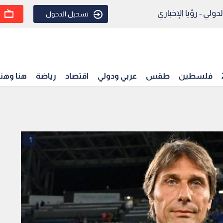
ولي - رؤيا الإخباري
تسجيل الدخول
فلسطين
طقس
عربي ودولي
اقتصاد
رياضة
هنا وهن
1