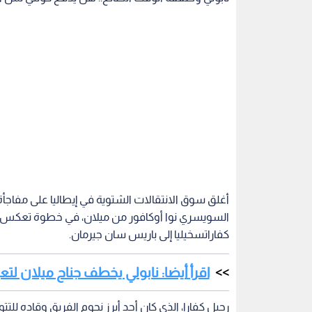
أغلق سوق الانتقالات الشتوية في إيطاليا على مفاجأة
السويسري نوا أوكافور من ميلان، في خطوة تعكس حا
كفاراتسخيليا إلى باريس سان جيرمان.
اقرأ أيضا: نابولي يخطف جناح ميلان لت
مما وضع الرئيس أوريليو دي لورينتيس في مأزق كبير
للتعاقد مع أسماء كبيرة مثل أليخاندرو جارناتشو وك
مرتفعة، ليضطر في النهاية إلى حسم صفقة أوكافور 