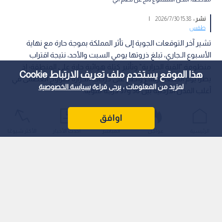
نشر :
15:38 2026/7/30
|
طقس
تشير آخر التوقعات الجوية إلى تأثر المملكة بموجة حارة مع نهاية
الأسبوع الـجاري، تبلغ ذروتها يومي السبت والأحد، نتيجة اقتراب
منظومة "القبة الحرارية" وتأثير كتلة هوائية حارة على المنطقة؛ إذ
هذا الموقع يستخدم ملف تعريف الارتباط Cookie
يطرأ يوم الجمعة ارتفاع واضح على درجات الحرارة لتتراوح العظمى في
لمزيد من المعلومات ، يرجى قراءة
سياسة الخصوصية
أغلب المدن الأردنية بين 36 و37 درجة مئوية.
اوافق
الرئيسية
عواجل
المباشر
أحدث الأخبار
الأكثر شيوعًا