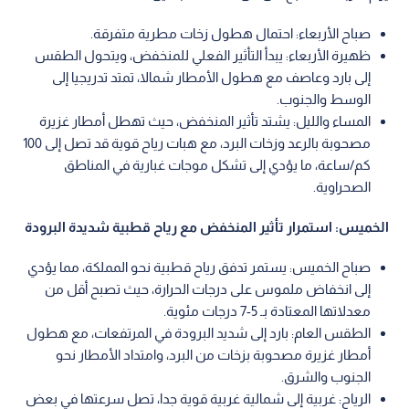
صباح الأربعاء: احتمال هطول زخات مطرية متفرقة.
ظهيرة الأربعاء: يبدأ التأثير الفعلي للمنخفض، ويتحول الطقس
إلى بارد وعاصف مع هطول الأمطار شمالا، تمتد تدريجيا إلى
الوسط والجنوب.
المساء والليل: يشتد تأثير المنخفض، حيث تهطل أمطار غزيرة
مصحوبة بالرعد وزخات البرد، مع هبات رياح قوية قد تصل إلى 100
كم/ساعة، ما يؤدي إلى تشكل موجات غبارية في المناطق
الصحراوية.
الخميس: استمرار تأثير المنخفض مع رياح قطبية شديدة البرودة
صباح الخميس: يستمر تدفق رياح قطبية نحو المملكة، مما يؤدي
إلى انخفاض ملموس على درجات الحرارة، حيث تصبح أقل من
معدلاتها المعتادة بـ 5-7 درجات مئوية.
الطقس العام: بارد إلى شديد البرودة في المرتفعات، مع هطول
أمطار غزيرة مصحوبة بزخات من البرد، وامتداد الأمطار نحو
الجنوب والشرق.
الرياح: غربية إلى شمالية غربية قوية جدا، تصل سرعتها في بعض