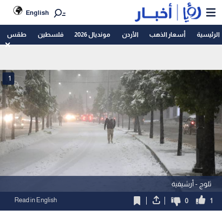
English
الرئيسية
أسعار الذهب
الأردن
مونديال 2026
فلسطين
طقس
1
ثلوج - أرشيفية
Read in English
0
1