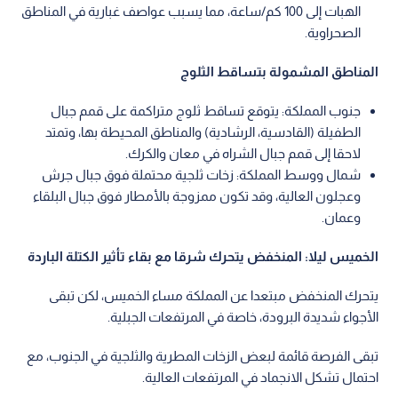
الهبات إلى 100 كم/ساعة، مما يسبب عواصف غبارية في المناطق
الصحراوية.
المناطق المشمولة بتساقط الثلوج
جنوب المملكة: يتوقع تساقط ثلوج متراكمة على قمم جبال
الطفيلة (القادسية، الرشادية) والمناطق المحيطة بها، وتمتد
لاحقا إلى قمم جبال الشراه في معان والكرك.
شمال ووسط المملكة: زخات ثلجية محتملة فوق جبال جرش
وعجلون العالية، وقد تكون ممزوجة بالأمطار فوق جبال البلقاء
وعمان.
الخميس ليلا: المنخفض يتحرك شرقا مع بقاء تأثير الكتلة الباردة
يتحرك المنخفض مبتعدا عن المملكة مساء الخميس، لكن تبقى
الأجواء شديدة البرودة، خاصة في المرتفعات الجبلية.
تبقى الفرصة قائمة لبعض الزخات المطرية والثلجية في الجنوب، مع
احتمال تشكل الانجماد في المرتفعات العالية.