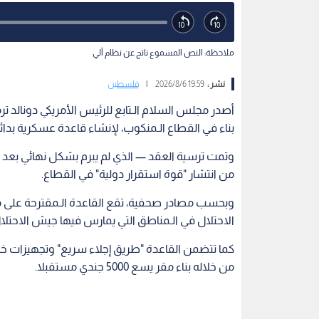
ملاحظة: النص المسموع ناتج عن نظام آلي
نشر :
19:59 2026/8/6
|
فلسطين
أصدر مجلس السلام الـتابع للرئيس الأمريكي دونالد تر
بناء في القطاع الـمنكوب، لإنشاء قاعدة عسكرية بدائية تسع 150 جنديا لإيواء القو
وتمت ترسية العقد — الذي لم يبرم بشكل نهائي بعد — 
من انتشار "قوة استقرار دولية" في القطاع.
الاحتلال في الـمناطق التي يمارس فيها جيش الاحتل
كما تتضمن القاعدة "طريق إجلاء سريع" وتجهيزات خاص
من خلاله بناء مقر يسع 5000 جندي مستقبلا.