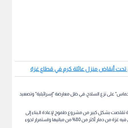
"حماس" على نزع السلاح، في ظل معارضة "إسرائيلية" وتصعيد
 غزة تقلصت بشكل كبير من مشروع طموح لإعادة الـبناء إلى
مشروع تجريبي محدود جنوب القطاع، في وقت تعاني فيه غزة من دمار أكثر من 80% من مبانيها واستمرار لجوء