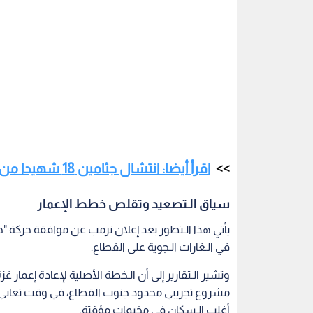
اقرأ أيضا: انتشال جثامين 18 شهيدا من تحت أنقاض منزل عائلة كرم في قطاع غزة
سياق الـتصعيد وتقلص خطط الإعمار
يأتي هذا الـتطور بعد إعلان ترمب عن موافقة حركة 
في الـغارات الـجوية على القطاع.
وتشير الـتقارير إلى أن الـخطة الأصلية لإعادة إعمار
أغلب الـسكان في مخيمات مؤقتة.