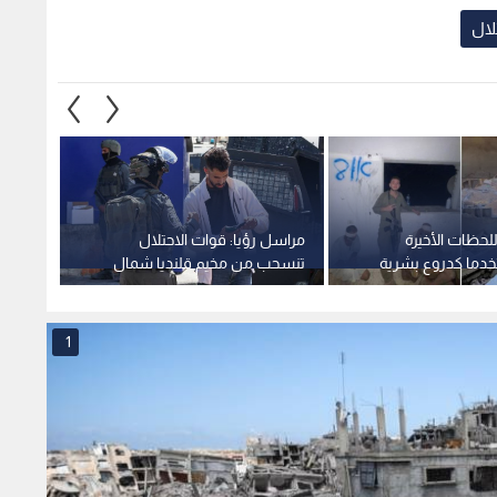
لال
لحظات الأخيرة
مراسل رؤيا: قوات الاحتلال
أوغندا
دما كدروع بشرية
تنسحب من مخيم قلنديا شمال
عسكري
ا بغزة
القدس المحتلة
الدولية
1