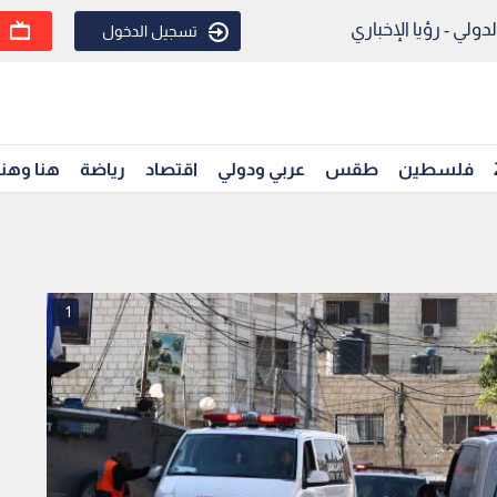
ولي - رؤيا الإخباري
تسجيل الدخول
فلسطين
طقس
عربي ودولي
اقتصاد
رياضة
هنا وهن
1