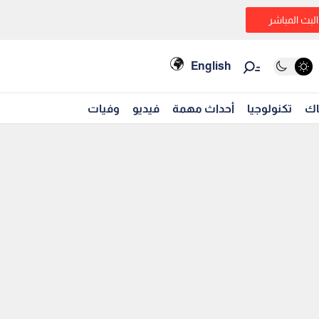
البث المباشر
English
اك
تكنولوجيا
أحداث مهمة
فيديو
وفيات