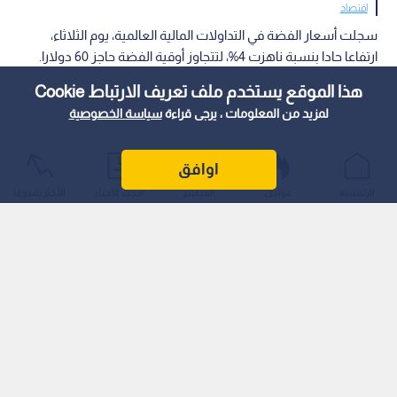
اقتصاد
سجلت أسعار الفضة في التداولات المالية العالمية، يوم الثلاثاء،
ارتفاعا حادا بنسبة ناهزت 4%، لتتجاوز أوقية الفضة حاجز 60 دولارا.
هذا الموقع يستخدم ملف تعريف الارتباط Cookie
لمزيد من المعلومات ، يرجى قراءة
سياسة الخصوصية
اوافق
الرئيسية
عواجل
المباشر
أحدث الأخبار
الأكثر شيوعًا
حيث سجلت مكاسب ملحوظة مدعومة بتزايد الإقبال الاستثماري
والصناعي، إذا ما أضيف إلى ذلك التراجع الطفيف في مؤشر الدولار
الأمريكي أمام سلة من العملات الرئيسية.