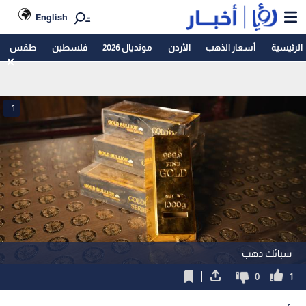
English
الرئيسية
أسعار الذهب
الأردن
مونديال 2026
فلسطين
طقس
1
سبائك ذهب
0
1