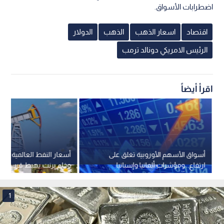
اضطرابات الأسواق.
اقتصاد
اسعار الذهب
الذهب
الدولار
الرئيس الامريكي دونالد ترمب
اقرأ أيضاً
أسواق الأسهم الأوروبية تغلق على
ارتفاع.. ومؤشرات ألمانيا وإسبانيا
وخا
تسجل أرقاما قياسية جديدة
للبرميل
1