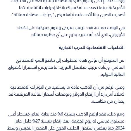
وردت كندا بإعلان رسوم جمركية مضادة بنسبة 25% على المنتجات
الأمريكية، بينما تعهدت المكسيك باتخاذ إجراءات انتقامية. كما
أصدرت الصين بيانا أكدت فيه نيتها فرض "إجراءات مضادة مماثلة".
في الوقت نفسه، هدد ترمب بفرض رسوم جمركية على الاتحاد
الأوروبي، الذي أكد أنه سيرد بحزم على أي خطوة مماثلة.
التداعيات الاقتصادية للحرب التجارية
من المتوقع أن تؤدي هذه الخطوات إلى تباطؤ النمو الاقتصادي
العالمي، وإعادة ترتيب سلاسل التوريد، ما قد يزعزع استقرار الأسواق
المالية الدولية.
وعلى الرغم من أن الذهب عادة ما يستفيد من التوترات الاقتصادية
كملاذ آمن، إلا أن ارتفاع الدولار وتوقعات أسعار الفائدة المرتفعة قد
يحدان من مكاسبه.
ومع ذلك، فقد ارتفع الذهب بنسبة 6% منذ بداية العام، مسجلا أعلى
مستوى قياسي له يوم الجمعة، بعد ارتفاع بنسبة 27% خلال عام
2024، مما يعكس استمرار الطلب القوي على المعدن النفيس وسط