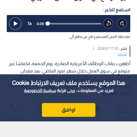
استمع للخبر:
1
x
0:00
ملاحظة: النص المسموع ناتج عن نظام آلي
نشر :
17:43 2026/8/7
|
اقتصاد
أظهرت بيانات الوظائف الأمريكية الصادرة، يوم الجمعة، انكماشا غير
متوقع في سوق العمل خلال شهر تموز الماضي، بعد فقدان
الاقتصاد لعدد من الوظائف، مع انخفاض معدل البطالة في الوقت
هذا الموقع يستخدم ملف تعريف الارتباط Cookie
نفسه، وفقا لما نقلته شبكة (سي إن بي سي) عن مكتب إحصاءات
لمزيد من المعلومات ، يرجى قراءة
سياسة الخصوصية
العمل الأمريكي.
اوافق
الرئيسية
عواجل
المباشر
أحدث الأخبار
الأكثر شيوعًا