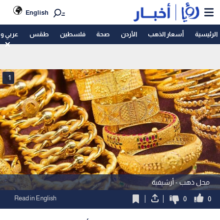
English
الرئيسية
أسعار الذهب
الأردن
صحة
فلسطين
طقس
عربي و
1
محل ذهب - أرشيفية
Read in English
0
0