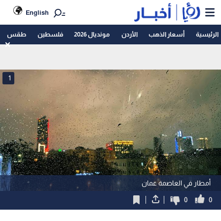
English
الرئيسية
أسعار الذهب
الأردن
مونديال 2026
فلسطين
طقس
1
أمطار في العاصمة عمان
0
0