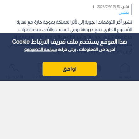
نشر :
15:38 2026/7/30
|
طقس
تشير آخر التوقعات الجوية إلى تأثر المملكة بموجة حارة مع نهاية
الأسبوع الـجاري، تبلغ ذروتها يومي السبت والأحد، نتيجة اقتراب
منظومة "القبة الحرارية" وتأثير كتلة هوائية حارة على المنطقة؛ إذ
هذا الموقع يستخدم ملف تعريف الارتباط Cookie
يطرأ يوم الجمعة ارتفاع واضح على درجات الحرارة لتتراوح العظمى في
لمزيد من المعلومات ، يرجى قراءة
سياسة الخصوصية
أغلب المدن الأردنية بين 36 و37 درجة مئوية.
اوافق
الرئيسية
عواجل
المباشر
أحدث الأخبار
الأكثر شيوعًا