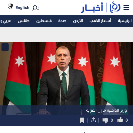
English
الرئيسية
أسعار الذهب
الأردن
صحة
فلسطين
طقس
عربي و
1
وزير الداخلية مازن الفراية
0
0