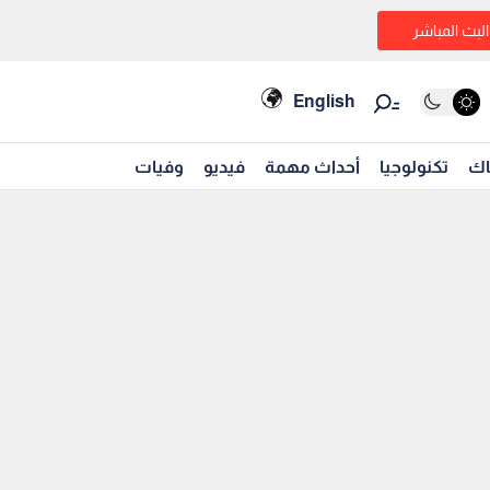
البث المباشر
English
اك
تكنولوجيا
أحداث مهمة
فيديو
وفيات