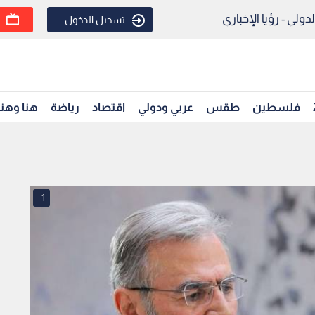
ولي - رؤيا الإخباري
تسجيل الدخول
فلسطين
طقس
عربي ودولي
اقتصاد
رياضة
هنا وهن
1