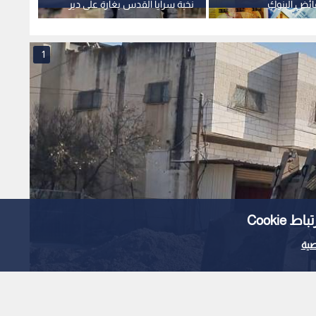
ئض البنوك
نخبة سرايا القدس بغارة على دير
إجراء 
جهود قيادية ودولية
البلح
المحدد فيه 28 تش
1
Cooki
ية