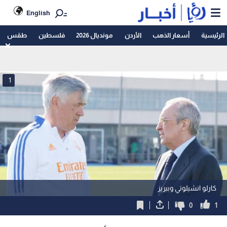
English
الرئيسية
أسعار الذهب
الأردن
مونديال 2026
فلسطين
طقس
1
كارلو انشيلوتي وبيريز
0
1