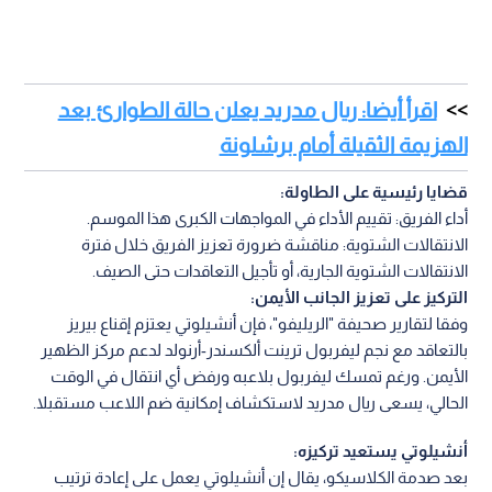
اقرأ أيضا: ريال مدريد يعلن حالة الطوارئ بعد
الهزيمة الثقيلة أمام برشلونة
قضايا رئيسية على الطاولة:
أداء الفريق: تقييم الأداء في المواجهات الكبرى هذا الموسم.
الانتقالات الشتوية: مناقشة ضرورة تعزيز الفريق خلال فترة
الانتقالات الشتوية الجارية، أو تأجيل التعاقدات حتى الصيف.
التركيز على تعزيز الجانب الأيمن:
وفقا لتقارير صحيفة "الريليفو"، فإن أنشيلوتي يعتزم إقناع بيريز
بالتعاقد مع نجم ليفربول ترينت ألكسندر-أرنولد لدعم مركز الظهير
الأيمن. ورغم تمسك ليفربول بلاعبه ورفض أي انتقال في الوقت
الحالي، يسعى ريال مدريد لاستكشاف إمكانية ضم اللاعب مستقبلا.
أنشيلوتي يستعيد تركيزه:
بعد صدمة الكلاسيكو، يقال إن أنشيلوتي يعمل على إعادة ترتيب