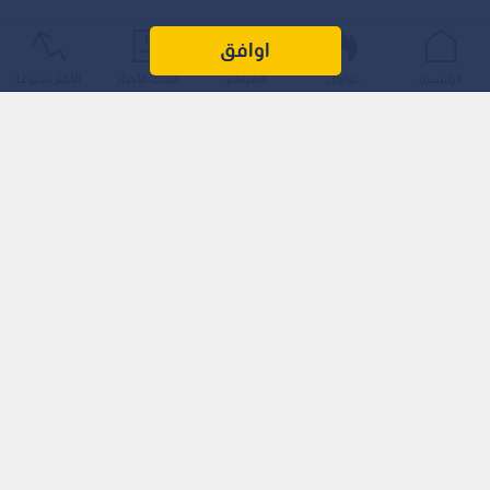
اوافق
الرئيسية
عواجل
المباشر
أحدث الأخبار
الأكثر شيوعًا
اقرأ أيضا: السبيشال وان يعود لبيته.. مورينيو
مديرا فنيا لريال مدريد حتى 2029
وتأتي هذه الصفقة كأولى الخطوات الفعلية لتدعيم صفوف الفريق
الملكي، وتدشين الحقبة الجديدة تحت قيادة المدير الفني البرتغالي
المخضرم جوزيه مورينيو، الذي عاد لولاية ثانية في "السانتياغو
برنابيو".