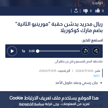
كوكوريا
0
0
ريال مدريد يدشن حقبة "مورينيو الثانية"
بضم مارك كوكوريلا
استمع للخبر:
1
x
0:00
ملاحظة: النص المسموع ناتج عن نظام آلي
نشر :
14:04 2026/6/15
|
آخر تحديث :
14:55 2026/6/15
رياضة
بيان رسمي وعقد طويل الأمد
فجر نادي ريال مدريد الإسباني قنبلة مدوية في سوق الانتقالات
هذا الموقع يستخدم ملف تعريف الارتباط Cookie
الصيفية، بإعلانه الرسمي عن التعاقد مع الظهير الأيسر الدولي
لمزيد من المعلومات ، يرجى قراءة
سياسة الخصوصية
الإسباني مارك كوكوريلا​ قادما من صفوف تشيلسي الإنجليزي.