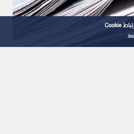
Cooki
ية
"العموش" بتعديل المادة