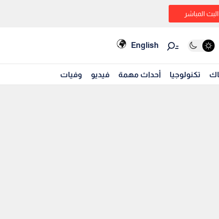
البث المباشر
English
اك
تكنولوجيا
أحداث مهمة
فيديو
وفيات