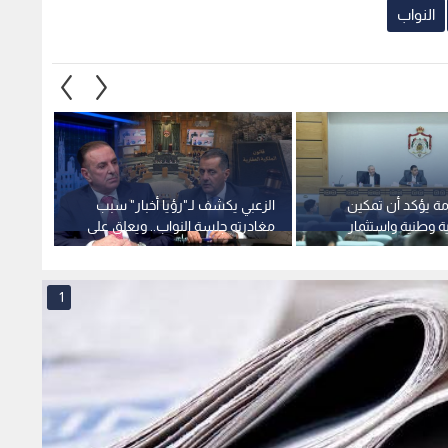
النواب
رمة يؤكد أن تمكين
الزعبي يكشف لـ"رؤيا أخبار" سبب
الأردن
ة وطنية واستثمار
مغادرته جلسة النواب.. ويعلق على
اتفاقي
ردن
قانون الملكية العقارية
354.6 مليون دولار
1