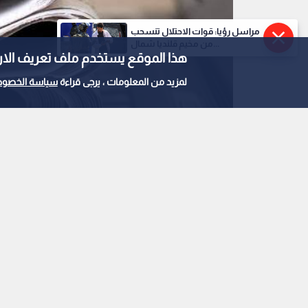
مراسل رؤيا: قوات الاحتلال تنسحب
من مخيم قلنديا شمال...
هذا الموقع يستخدم ملف تعريف الارتباط e
لمزيد من المعلومات ، يرجى قراءة
سياسة الخصوص
الصحف الورقية
0
0
"النواب" يتبنى مقترح 
(30) في "الملكية العقارية" دعما للصحف اليومية
استمع للخبر: