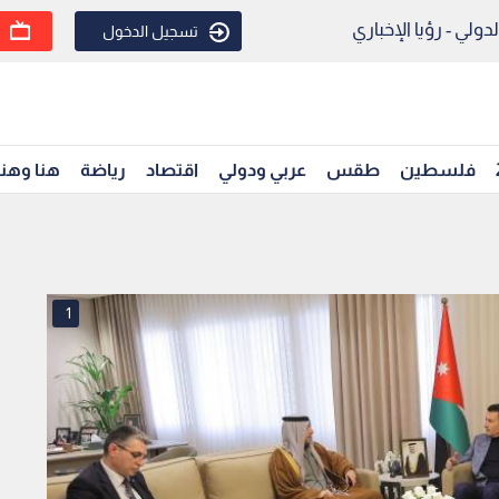
ولي - رؤيا الإخباري
تسجيل الدخول
فلسطين
طقس
عربي ودولي
اقتصاد
رياضة
هنا وهن
1