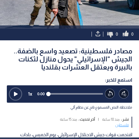
0
0
مصادر فلسطينية: تصعيد واسع بالضفة..
الجيش "الإسرائيلي" يحول منازل لثكنات
بالبيرة ويعتقل العشرات بقلنديا
استمع للخبر:
1
x
0:00
ملاحظة: النص المسموع ناتج عن نظام آلي
نشر :
منذ 18 ساعة
|
آخر تحديث :
منذ 15 ساعة
فلسطين
اقتحمت قوات جيش الاحتلال الإسرائيلي، يوم الخميس، بلدات