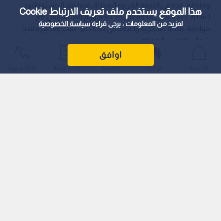
ومناطق عدة في الضفة الغربية الـمحتلة، فيما نفذ الـمستوطنون
هذا الموقع يستخدم ملف تعريف الارتباط Cookie
اعتداءات جديدة في محافظتي بيت لحم ورام الله، بالتزامن مع
لمزيد من المعلومات ، يرجى قراءة
سياسة الخصوصية
مواصلة عملية عسكرية واسعة في بلدة كفر عقب ومخيم قلنديا
شمالي القدس الـمحتلة.
اوافق
الرئيسية
عواجل
المباشر
أحدث الأخبار
الأكثر شيوعًا