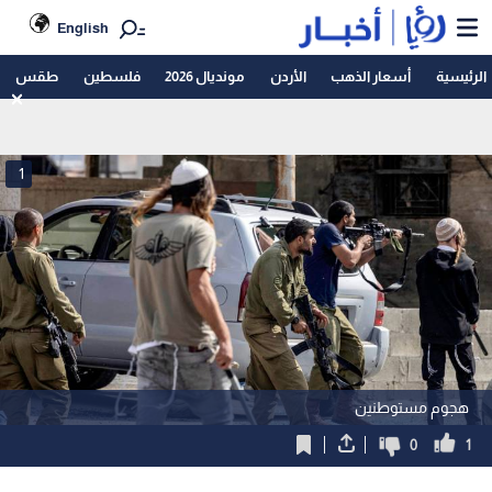
English
الرئيسية
أسعار الذهب
الأردن
مونديال 2026
فلسطين
طقس
1
هجوم مستوطنين
0
1