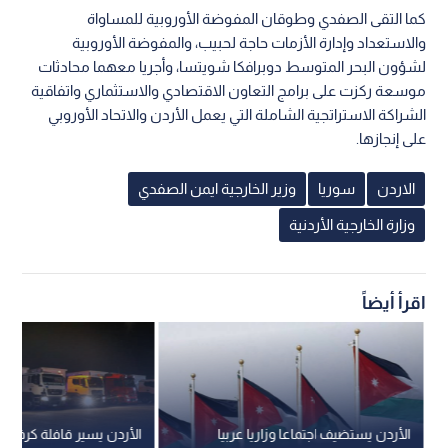
كما التقى الصفدي وطوقان المفوضة الأوروبية للمساواة
والاستعداد وإدارة الأزمات حاجة لحبيب، والمفوضة الأوروبية
لشؤون البحر المتوسط دوبرافكا شويتسا، وأجريا معهما محادثات
موسعة ركزت على برامج التعاون الاقتصادي والاستثماري واتفاقية
الشراكة الاستراتجية الشاملة التي يعمل الأردن والاتحاد الأوروبي
على إنجازها.
الاردن
سوريا
وزير الخارجية ايمن الصفدي
وزارة الخارجية الأردنية
اقرأ أيضاً
الأردن يستضيف اجتماعا وزاريا عربيا
الأردن يسير قافلة كرفانات