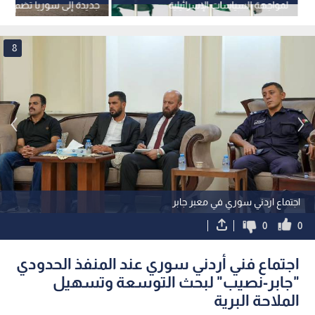
لمواجهة السياسات الإسرائيلية
جديدة إلى سوريا تضم 16 شاحنة
الاربعاء
8
اجتماع اردني سوري في معبر جابر
0
0
اجتماع فني أردني سوري عند المنفذ الحدودي
"جابر-نصيب" لبحث التوسعة وتسهيل
الملاحة البرية