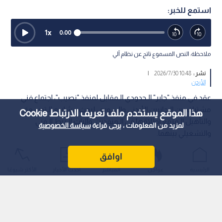
استمع للخبر:
1
x
0:00
ملاحظة: النص المسموع ناتج عن نظام آلي
نشر :
10:48 2026/7/30
|
الأردن
عقد في منفذ "جابر" الـحدودي الـمقابل لمنفذ "نصيب"، اجتماع فني
مشترك بين الـجانبين الأردني والسوري، لبحث مشاريع الـتوسعة
هذا الموقع يستخدم ملف تعريف الارتباط Cookie
والتأهيل الـمزمع إطلاقها في الـمنفذين، وآليات الـربط الـفني
لمزيد من المعلومات ، يرجى قراءة
سياسة الخصوصية
والتشغيلي بينهما.
اوافق
الرئيسية
عواجل
المباشر
أحدث الأخبار
الأكثر شيوعًا