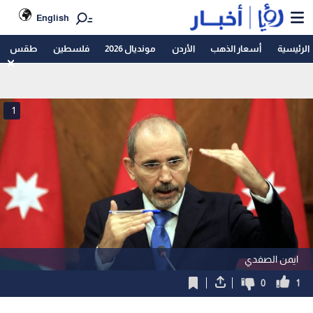
English
الرئيسية
أسعار الذهب
الأردن
مونديال 2026
فلسطين
طقس
1
ايمن الصفدي
0
1