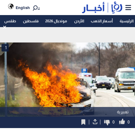
English
الرئيسية
أسعار الذهب
الأردن
مونديال 2026
فلسطين
طقس
1
تعبيرية
0
0