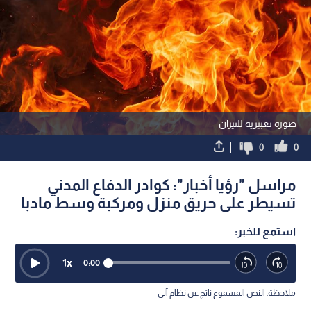
صورة تعبيرية للنيران
0
0
مراسل "رؤيا أخبار": كوادر الدفاع المدني
تسيطر على حريق منزل ومركبة وسط مادبا
استمع للخبر:
1
x
0:00
ملاحظة: النص المسموع ناتج عن نظام آلي