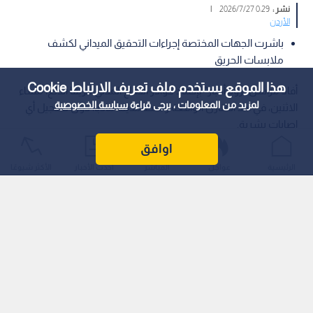
نشر :
0:29 2026/7/27
|
الأردن
باشرت الجهات المختصة إجراءات التحقيق الميداني لكشف
ملابسات الحريق
هذا الموقع يستخدم ملف تعريف الارتباط Cookie
أفاد مراسل "رؤيا أخبار" بإخماد كوادر الدفاع المدني حريقا اندلع، مساء
لمزيد من المعلومات ، يرجى قراءة
سياسة الخصوصية
الاثنين، في أحد المنازل الواقعة وسط مدينة مادبا، دون تسجيل أي
إصابات بشرية.
اوافق
الرئيسية
عواجل
المباشر
أحدث الأخبار
الأكثر شيوعًا