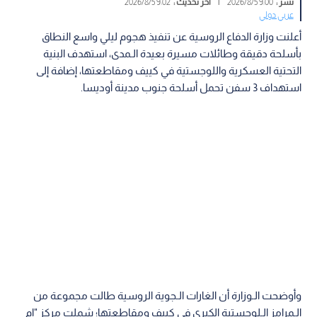
نشر :
9:00 2026/8/5
|
آخر تحديث :
9:02 2026/8/5
عربي دولي
أعلنت وزارة الدفاع الروسية عن تنفيذ هجوم ليلي واسع النطاق
بأسلحة دقيقة وطائلات مسيرة بعيدة الـمدى، استهدف البنية
التحتية العسكرية واللوجستية في كييف ومقاطعتها، إضافة إلى
استهداف 3 سفن تحمل أسلحة جنوب مدينة أوديسا.
وأوضحت الـوزارة أن الغارات الـجوية الروسية طالت مجموعة من
الـمرامز الـلوجستية الكبرى في كييف ومقاطعتها؛ شملت مركز "إم