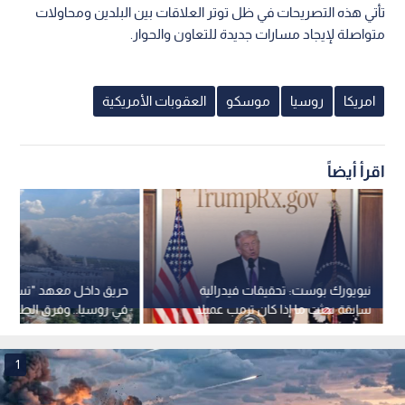
تأتي هذه التصريحات في ظل توتر العلاقات بين البلدين ومحاولات
متواصلة لإيجاد مسارات جديدة للتعاون والحوار.
امريكا
روسيا
موسكو
العقوبات الأمريكية
اقرأ أيضاً
نيويورك بوست: تحقيقات فيدرالية
حريق داخل معهد "تسينيا
سابقة بحثت ما إذا كان ترمب عميلا
في روسيا.. وفرق الطوارئ
لروسيا
النيران
1