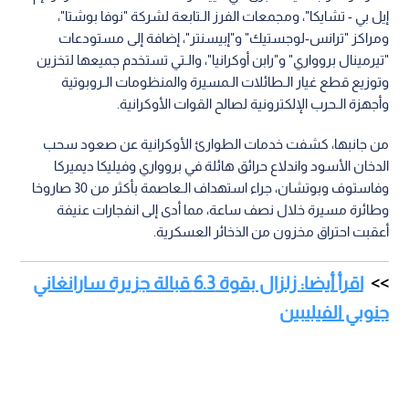
إيل بي - تشايكا"، ومجمعات الفرز الـتابعة لشركة "نوفا بوشتا"،
ومراكز "ترانس-لوجستيك" و"إبيسنتر"، إضافة إلى مستودعات
"تيرمينال بروواري" و"رابن أوكرانيا"، والـتي تستخدم جميعها لتخزين
وتوزيع قطع غيار الـطائلات الـمسيرة والمنظومات الـروبوتية
وأجهزة الـحرب الإلكترونية لصالح القوات الأوكرانية.
من جانبها، كشفت خدمات الطوارئ الأوكرانية عن صعود سحب
الدخان الأسود واندلاع حرائق هائلة في بروواري وفيليكا ديميركا
وفاستوف وبوتشان، جراء استهداف الـعاصمة بأكثر من 30 صاروخا
وطائرة مسيرة خلال نصف ساعة، مما أدى إلى انفجارات عنيفة
أعقبت احتراق مخزون من الذخائر العسكرية.
اقرأ أيضا: زلزال بقوة 6.3 قبالة جزيرة سارانغاني
جنوبي الفيليبين