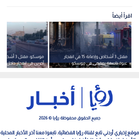
اقرأ أيضاً
مقتل 3 أشخاص وإصابة 15 في انفجار
عبوة ناسفة بمقهى في موسكو
آخرين في انفجار داخل م
جميع الحقوق محفوظة رؤيا © 2026
موقع إخباري أردني تابع لقناة رؤيا الفضائية. تابعوا معنا آخر الأخبار المحلية