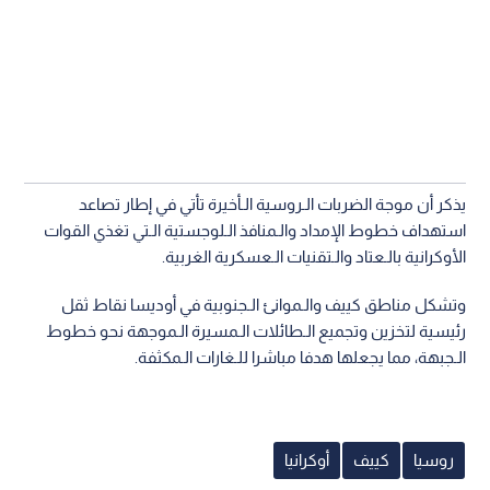
يذكر أن موجة الضربات الـروسية الـأخيرة تأتي في إطار تصاعد
استهداف خطوط الإمداد والـمنافذ الـلوجستية الـتي تغذي القوات
الأوكرانية بالـعتاد والـتقنيات الـعسكرية الغربية.
وتشكل مناطق كييف والـموانئ الـجنوبية في أوديسا نقاط ثقل
رئيسية لتخزين وتجميع الـطائلات الـمسيرة الـموجهة نحو خطوط
الـجبهة، مما يجعلها هدفا مباشرا للـغارات الـمكثفة.
روسيا
كييف
أوكرانيا