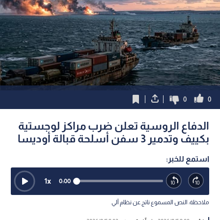
0
0
الدفاع الروسية تعلن ضرب مراكز لوجستية
بكييف وتدمير 3 سفن أسلحة قبالة أوديسا
استمع للخبر:
1
x
0:00
ملاحظة: النص المسموع ناتج عن نظام آلي