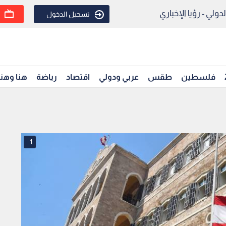
ولي - رؤيا الإخباري
تسجيل الدخول
فلسطين
طقس
عربي ودولي
اقتصاد
رياضة
هنا وهن
1