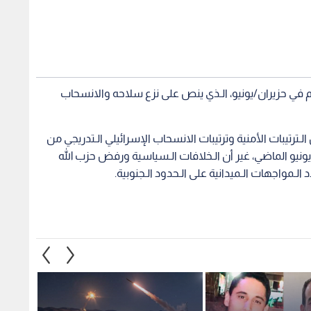
م في حزيران/يونيو، الـذي ينص على نزع سلاحه والانسحاب
لـترتيبات الأمنية وترتيبات الانسحاب الإسرائيلي الـتدريجي من
ونيو الماضي، غير أن الـخلافات الـسياسية ورفض حزب الله
الـمواجهات الـميدانية على الـحدود الـجنوبية.