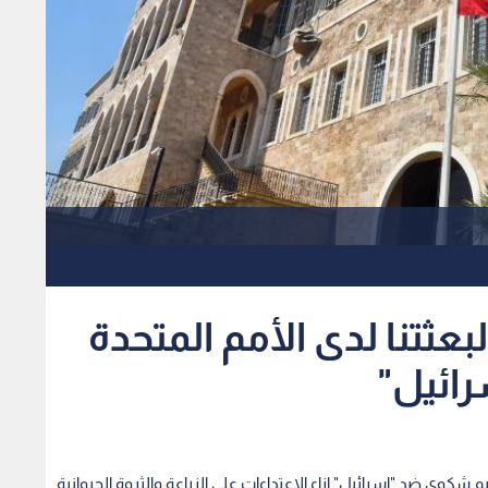
 لبعثتنا لدى الأمم المتحدة
ائيل"
قديم شكوى ضد "إسرائيل" إزاء الاعتداءات على الزراعة والثروة الحيوانية