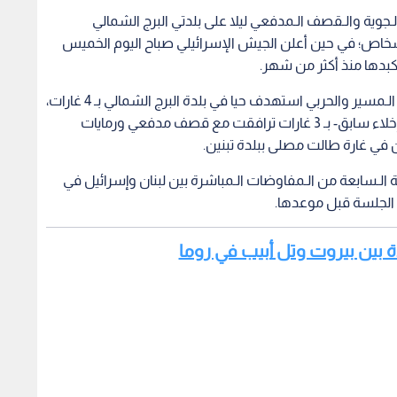
جوية والـقصف الـمدفعي ليلا على بلدتي البرج الشمالي
نصوري في جنوب لبنان، مما أسفر عن إصابة 4 أشخاص؛ في حين أعلن الجيش الإسرائيلي صباح اليوم الخميس
كبدها منذ أكثر من شهر.
وأفادت الوكالة الوطنية للإعلام في لبنان بأن الطيران الـمسير والحربي استهدف حيا في بلدة البرج الشمالي بـ 4 غارات،
كما استهدف بلدة الـمنصوري -التي صدر بحقها إنذار إخلاء سابق- بـ 3 غارات ترافقت مع قصف مدفعي ورمايات
ولة الـسابعة من الـمفاوضات الـمباشرة بين لبنان وإسرائيل في
ع الجلسة قبل موعدها.
ة بين بيروت وتل أبيب في روما