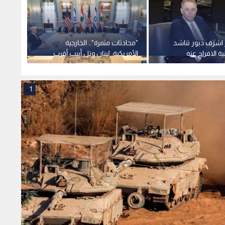
 اشرف دبور تناشد
"محادثات مثمرة".. الخارجية
هيومن
نية الافراج عنه
الأمريكية: لبنان وتل أبيب أقرب
الاحتل
 حرجة
للتوافق حول "المناطق التجريبية"
اغتيال
1