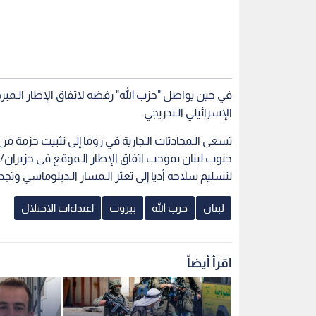
في حين يواصل "حزب الله" رفضه لاتفاق الإطار الـمبر
الإسرائيلي الـتدريجي.
تسعى الـمحادثات الـجارية في روما إلى تثبيت حزمة من ا
جنوب لبنان بموجب اتفاق الإطار الـموقع في حزيران/ي
لتسليم سلاحه أديا إلى تعثر الـمسار الـدبلوماسي وتجدد 
لبنان
حزب الله
بيروت
اعتداءات الاحتلال
اقرأ أيضاً