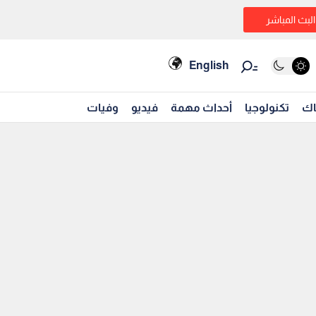
البث المباشر
English
اك
تكنولوجيا
أحداث مهمة
فيديو
وفيات