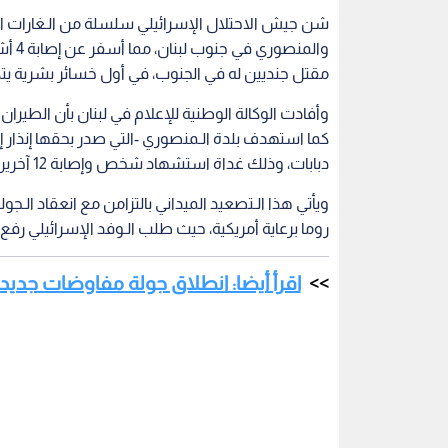
شن جيش الاحتلال الإسرائيلي سلسلة من الـغارات الـ
والم
مقتل جنديين له في الجنوب، في أول خسائر بشرية يت
دبابات، وذلك غداة استشهاد شخص وإصابة 12 آخرين في غارة طالت مصلى ببلدة تبنين.
ويأتي هذا الـتصعيد الميداني بالتزامن مع انعقاد الـج
روما برعاية أمريكية، حيث طلب الـوفد الإسرائيلي رف
اقرأ أيضا: انطلاق جولة مفاوضات جديد