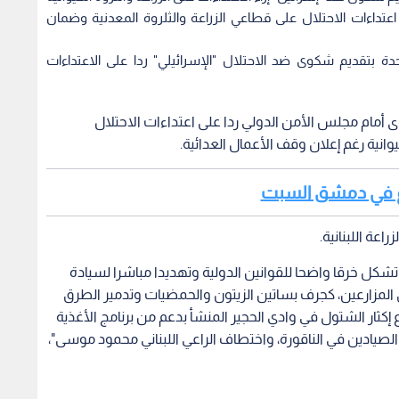
تداءات الاحتلال على قطاعي الزراعة والثلروة المعدنية وضمان
متحدة بتقديم شكوى ضد الاحتلال "الإسرائيلي" ردا على الاعتداءات
كوى أمام مجلس الأمن الدولي ردا على اعتداءات الاحتلال
وانية رغم إعلان وقف الأعمال العدائية.
شرع في دمشق السبت
اعة اللبنانية.
شكل خرقا واضحا للقوانين الدولية وتهديدا مباشرا لسيادة
ق المزارعين، كجرف بساتين الزيتون والحمضيات وتدمير الطرق
ع إكثار الشتول في وادي الحجير المنشأ بدعم من برنامج الأغذية
 الصيادين في الناقورة، واختطاف الراعي اللبناني محمود موسى"،