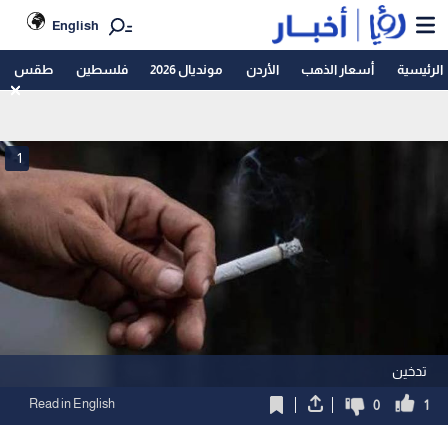
English
الرئيسية
أسعار الذهب
الأردن
مونديال 2026
فلسطين
طقس
1
تدخين
Read in English
0
1