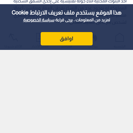
أحد البنوك المحلية أثناء جولة تفتيشية على إحدى الشقق السكنية
المملوكة له بوجود عدد من النساء يقطن العقار ويمارسن أعمالا
هذا الموقع يستخدم ملف تعريف الارتباط Cookie
مشبوهة وممارسات غير أخلاقية، مع ادعائهن دفع إيجار شهري
لمزيد من المعلومات ، يرجى قراءة
سياسة الخصوصية
لشخص آخر ادعى ملكيته للمكان.
اوافق
الرئيسية
عواجل
المباشر
أحدث الأخبار
الأكثر شيوعًا