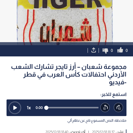
0
0
مجموعة شعبان – أرز تايجر تشارك الشعب
الأردني احتفالات كأس العرب في قطر
-فيديو
استمع للخبر:
1
x
0:00
ملاحظة: النص المسموع ناتج عن نظام آلي
نشر :
18:37 2025/12/18
|
آخر تحديث :
18:40 2025/12/18