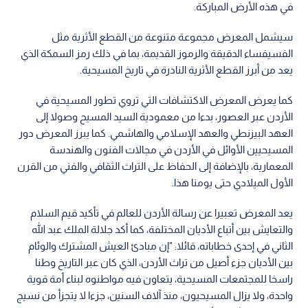
في هذه الأرض المباركة.
سيشمل المعرض مجموعة متنوعة من القطع الأثرية مثل
الفسيفساء الدقيقة والرموز القديمة، بما في ذلك رمز السمكة الذي
يعد من أبرز القطع الأثرية النادرة في تاريخ المسيحية.
كما يعرض المعرض الاكتشافات التي تروي تطور المسيحية في
الأردن عبر العصور، بدءا من معمودية السيد المسيح وصولا إلى
العهد البيزنطي والعهد الإسلامي والهاشمي. كما يبرز المعرض دور
المسيحيين الأوائل في الأردن في مجالات الفنون والهندسة
المعمارية، بالإضافة إلى الحفاظ على التراث الثقافي والفني من القرن
الأول الميلادي حتى يومنا هذا.
يعد المعرض تعبيرا عن رسالة الأردن للعالم في تأكيد قيم السلام
والتعايش بين أتباع الأديان المختلفة، كما أكد جلالة الملك عبد الله
الثاني في إحدى خطاباته، قائلا: "إن مبادئ العيش المشترك والوئام
بين الأديان جزء أصيل من تراث الأردن، الذي كان عبر التاريخ وطنا
راسخا للمجتمعات المسيحية، يتعاون فيه مواطنوه لبناء أمة قوية
واحدة، ولا يزال المسيحيون، منذ آلاف السنين، جزءا لا يتجزأ من نسيج