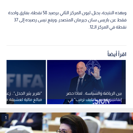
وبهذه النتيجة، يحتل ليون المركز الثاني برصيد 58 نقطة، بفارق واحدة
فقط عن باريس سان جيرمان المتصدر، ورفع نيس رصيده إلى 37
نقطة في المركز الـ12.
اقرأ أيضاً
بين الرياضة والسياسة.. لماذا حضر
"تقرير يثير الجدل".. زعم دف
إنفانتينو تنصيب "حليف ترمب" في
مبالغ مالية لعشيقة مزعو
كولومبيا؟
"فيفا" جياني إنفانتينو
1