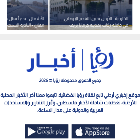
الخارجية : الأردن يدين التفجير الإرهابي
الأشغال : بدء أعمال صيا
في حافلة ركاب بمدينة جرمانا بريف
معان - البادية السبت
دمشق في سوريا
جميع الحقوق محفوظة رؤيا © 2026
موقع إخباري أردني تابع لقناة رؤيا الفضائية. تابعوا معنا آخر الأخبار المحلية
الأردنية، تغطيات شاملة لأخبار فلسطين، وأبرز التقارير والمستجدات
العربية والدولية على مدار الساعة.