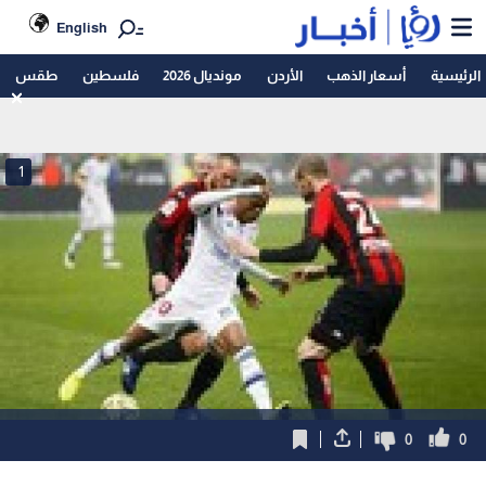
English
الرئيسية
أسعار الذهب
الأردن
مونديال 2026
فلسطين
طقس
1
0
0