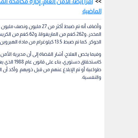
الماضية
الجوكر. كما تم ضبط 13.5 كيلوغرام من مادة الهيروين، و2 كغم و965 غراما من مادة الكوكايين.
كاستحقاق دست
طواعية أو تم الإبلاغ عنهم من قبل ذويهم. وأكد أن ال
والنفسية.