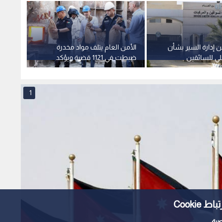
 إدارة السير بشأن
الأمن العام يتلف مواد مخدرة
"مخدر 
ي للسائقين
ضبطت في 1121 قضية ويؤكد
الكريس
استمرار الحرب على آفة المخدرات
الألم..
1
Cooki
ية