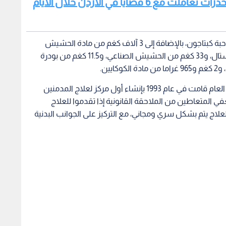
اقرأ أيضا: الأمن العام: إدارة مكافحة المخدرات تعاملت مع 6 قضايا في الأردن خلال الأيام
وأضاف أنه تم ضبط أكثر من 27 مليون ونصف مليون حبة كبتاجون، بالإضافة إلى 3 آلاف كغم من مادة الحشيش
المخدر، و262 كغم من الماريغوانا، و62 كغم من الكريستال، و33 كغم من الحشيش الصناعي، و11.5 كغم من بودرة
وفيما يخص العلاج، أشار القضاة إلى أن مديرية الأمن العام قامت في عام 1993 بإنشاء أول مركز لعلاج المدمنين
وري، بناء على قانون عام 1988 الذي يعفي المتعاطين من الملاحقة القانونية إذا تقدموا للعلاج
علاج يتم بشكل سري ومجاني، مع التركيز على الجوانب البدنية