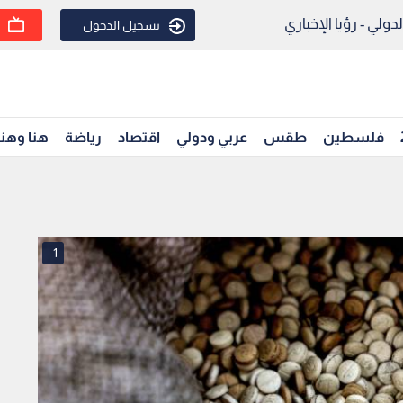
ولي - رؤيا الإخباري
تسجيل الدخول
فلسطين
طقس
عربي ودولي
اقتصاد
رياضة
هنا وهن
1