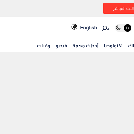
البث المباشر
English
اك
تكنولوجيا
أحداث مهمة
فيديو
وفيات