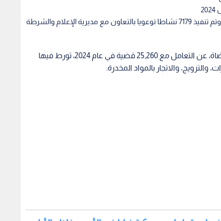
مركز علاج الإدمان استقبل 744 شخصا تلقوا العلاج وتم تنفيذ 7179 نشاطا توعويا بالتعاون مع مديرية الإعلام والشرطة
أعلن مدير إدارة مكافحة المخدرات، العميد حسان القضاة، عن التعامل مع 25,260 قضية في عام 2024، تورط فيها