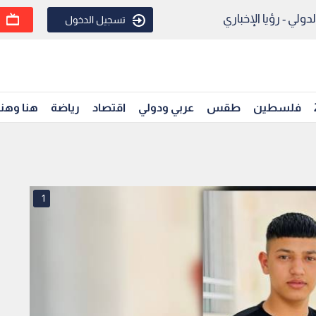
ولي - رؤيا الإخباري
تسجيل الدخول
فلسطين
طقس
عربي ودولي
اقتصاد
رياضة
هنا وهن
1