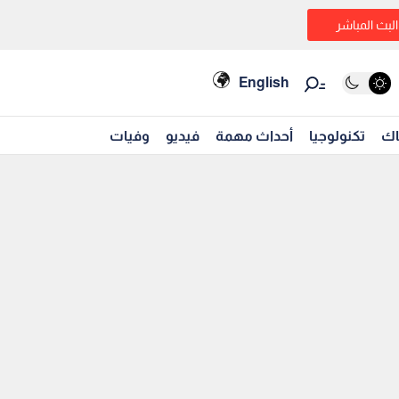
البث المباشر
English
اك
تكنولوجيا
أحداث مهمة
فيديو
وفيات