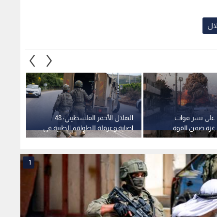
لال
ق على نشر قوات
الهلال الأحمر الفلسطيني: 48
"مجلس 
غزة ضمن القوة
إصابة وعرقلة للطواقم الطبية في
لبناء 
اقتحام مستمر لقوات الاحتلال في
قطاع 
قلنديا وكفر عقب
1