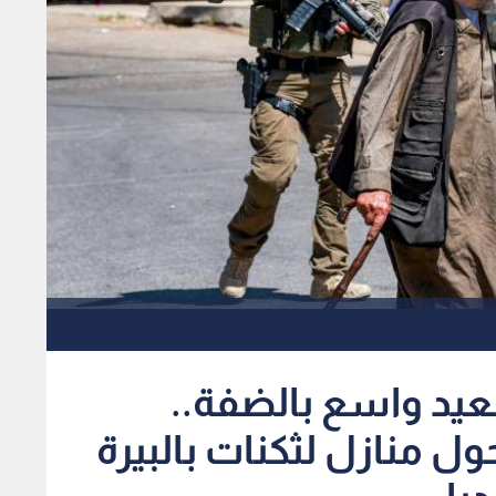
يد واسع بالضفة..
ول منازل لثكنات بالبيرة