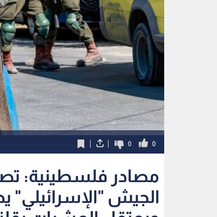
0
0
مصادر فلسطينية: تصع
الجيش "الإسرائيلي" يح