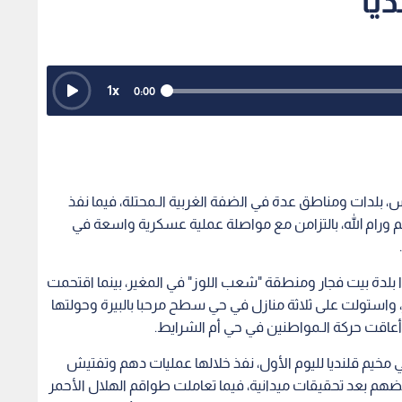
يا
1
x
0:00
 بلدات ومناطق عدة في الضفة الغربية الـمحتلة، فيما نفذ
ورام الله، بالتزامن مع مواصلة عملية عسكرية واسعة في
لدة بيت فجار ومنطقة "شعب اللوز" في المغير، بينما اقتحمت
، واستولت على ثلاثة منازل في حي سطح مرحبا بالبيرة وحولتها
ا أعاقت حركة الـمواطنين في حي أم الشرايط.
مخيم قلنديا لليوم الأول، نفذ خلالها عمليات دهم وتفتيش
طينيا أفرج عن بعضهم بعد تحقيقات ميدانية، فيما تعاملت طواقم الهلال الأحمر