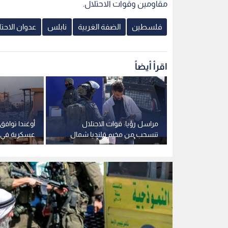
مقاومين وقوات الاحتلال.
فلسطين
الضفة الغربية
نابلس
عدوان الاحت
اقرأ أيضاً
الأخيرة
مراسل رؤيا: قوات الاحتلال
أوغندا تواف
دروع بشرية
تنسحب من مخيم قلنديا شمال
عسكرية في 
القدس المحتلة
الدولية