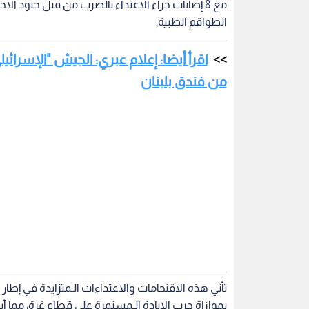
مع 8 إصابات جراء الاعتداء بالضرب من قبل جنود 
الطواقم الطبية.
اقرأ أيضا: إعلام عبري: الجيش "الإسرا
من فندق بلبنان
تأتي هذه الاقتحامات والاعتداءات الـمتزايدة في إطار ا