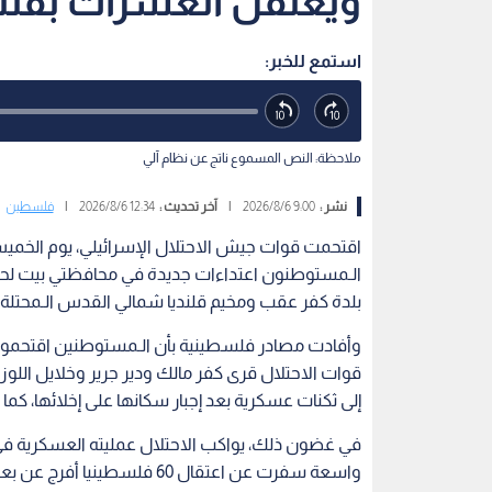
ويعتقل العشرات بقلند
استمع للخبر:
ملاحظة: النص المسموع ناتج عن نظام آلي
نشر :
9:00 2026/8/6
|
آخر تحديث :
12:34 2026/8/6
|
فلسطين
اقتحمت قوات جيش الاحتلال الإسرائيلي، يوم الخميس،
الـمستوطنون اعتداءات جديدة في محافظتي بيت لحم 
بلدة كفر عقب ومخيم قلنديا شمالي القدس الـمحتلة.
وأفادت مصادر فلسطينية بأن الـمستوطنين اقتحموا ب
قوات الاحتلال قرى كفر مالك ودير جرير وخلايل اللوز
إلى ثكنات عسكرية بعد إجبار سكانها على إخلائها، كم
في غضون ذلك، يواكب الاحتلال عمليته العسكرية في 
واسعة سفرت عن اعتقال 60 فلس