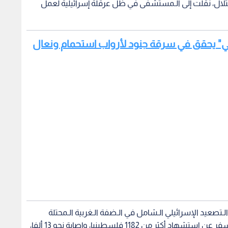
الاحتلال، نقلت إلى الـمستشفى في ظل عرقلة إسرائيلية لعمل
ئيلي" يحقق في سرقة جنود لأرواب استحمام ونعال
لـتصعيد الإسرائيلي الـشامل في الـضفة الـغربية الـمحتلة
بموازاة حرب الإبادة الـمستمرة على قطاع غزة، مما أسفر عن استشهاد أكثر من 1182 فلسطينيا، وإصابة نحو 13 ألفا،