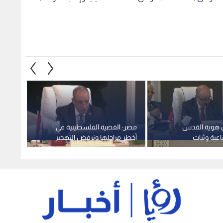
هوية القدس
مصر: القضية الفلسطينية في
الجامع
عية وثبات
أخطر مراحلها ونرفض التهجير
أخطارا
 يكسر مخططات
والضم ونتصدي لتقويض الوصاية
يدفع ن
الهاشمية