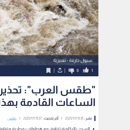
سيول جارفة - تعبيرية
0
1
"طقس العرب": تحذير
الساعات القادمة بهذه
نشر :
15:35 2025/1/5
|
آخر تحديث :
15:37 2025/1/5
|
طقس
السحب الركامية تترافق مع هطولات مطرية متفاوت