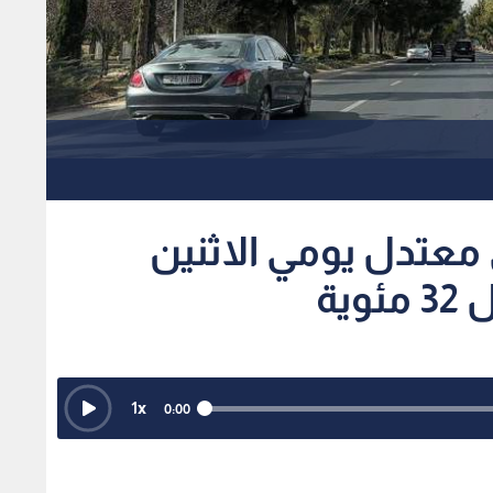
عتدل يومي الاثنين
ية
1
x
0:00