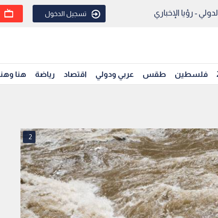
ولي - رؤيا الإخباري
تسجيل الدخول
فلسطين
طقس
عربي ودولي
اقتصاد
رياضة
هنا وهن
2