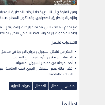
ومن المتوقع أن تتسع رقعة الزخات المطرية الرعدي
والزميلة والطريق الصحراوي. وقد تكون الهطولات غ
مع تقدم ساعات الليل، قد تمتد الزخات المطرية إل
احتمالية حدوث الرعد وتساقط البرد في بعض المناط
التحذيرات تشمل
الحذر من تشكل السيول وجريان الأودية في مناطق ال
الابتعاد عن بطون الأودية ومجاري السيول.
أخذ الحيطة من مخاطر السيول المنقولة.
تبقى حالة عدم الاستقرار الجوي تحت المتابعة،
الساعات القادمة.
طقس
امطار
الامطار
درجات الحرارة
اقرأ أيضاً