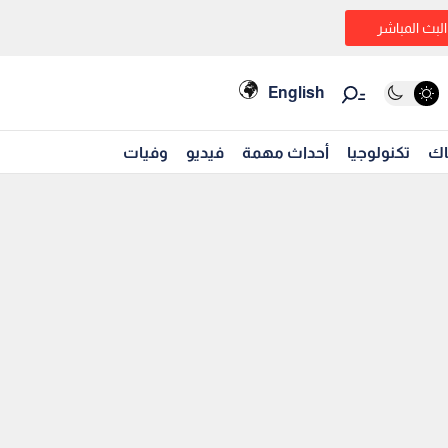
البث المباشر
English
اك
تكنولوجيا
أحداث مهمة
فيديو
وفيات