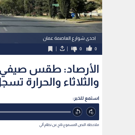
احدى شوارع العاصمة عمان
0
0
الأرصاد: طقس صيفي م
والثلاثاء والحرارة تسجل 32 مئو
استمع للخبر:
ملاحظة: النص المسموع ناتج عن نظام آلي