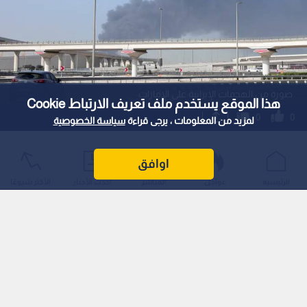
صورة من الهجمات الإيرانية على الإمارات
هذا الموقع يستخدم ملف تعريف الارتباط Cookie
0
0
لمزيد من المعلومات ، يرجى قراءة
سياسة الخصوصية
الخارجية القطرية تدين اعتداءات إيران على
اوافق
الإمارات وتؤكد دعمها لسيادة أبو ظبي
الرئيسية
عواجل
المباشر
أحدث الأخبار
الأكثر شيوعًا
استمع للخبر:
1
x
0:00
ملاحظة: النص المسموع ناتج عن نظام آلي
نشر :
22:02 2026/5/8
|
عربي دولي