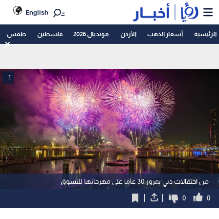
English
الرئيسية
أسعار الذهب
الأردن
مونديال 2026
فلسطين
طقس
1
من احتفالات دبي بمرور 30 عاما على مهرجانها للتسوق
0
0