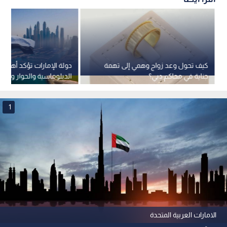
كيف تحول وعد زواج وهمي إلى تهمة
دولة الإمارات تؤكد أهمية
جناية في محاكم دبي؟
الدبلوماسية والحوار والالت
بالقانون الدولي
1
الامارات العربية المتحدة