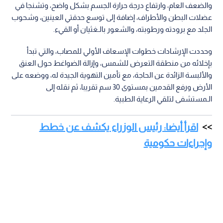
والضعف العام، وارتفاع درجة حرارة الجسم بشكل واضح، وتشنجا في
عضلات البطن والأطراف، إضافة إلى توسع حدقتي العينين، وشحوب
الجلد مع برودته ورطوبته، والشعور بالـغثيان أو القيء.
وحددت الإرشادات خطوات الإسعاف الأولي للمصاب، والتي تبدأ
بإخلائه من منطقة التعرض للشمس، وإزالة الضواغط حول العنق
والألبسة الزائدة عن الحاجة، مع تأمين التهوية الجيدة له، ووضعه على
الأرض ورفع القدمين بمستوى 30 سم تقريبا، ثم نقله إلى
الـمستشفى لتلقي الرعاية الطبية.
اقرأ أيضا: رئيس الوزراء يكشف عن خطط
وإجراءات حكومية