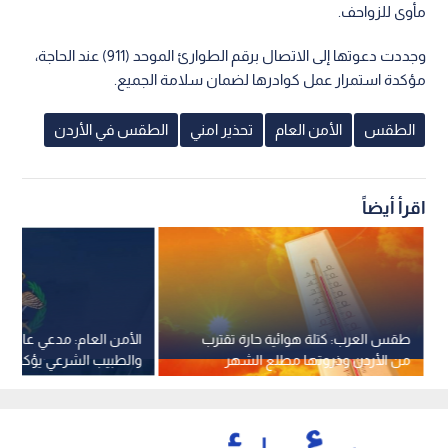
مأوى للزواحف.
وجددت دعوتها إلى الاتصال برقم الطوارئ الموحد (911) عند الحاجة،
مؤكدة استمرار عمل كوادرها لضمان سلامة الجميع.
الطقس
الأمن العام
تحذير امني
الطقس في الأردن
اقرأ أيضاً
طقس العرب: كتلة هوائية حارة تقترب
الأمن العام: مدعي عام ا
من الأردن وذروتها مطلع الشهر
المقبل مع درجات حرارة تتجاوز
الشخص الذي ادعى تعرض
الأربعين -فيديو
في فيديو جرى نشره على 
التواصل الاجتماعي واختلا