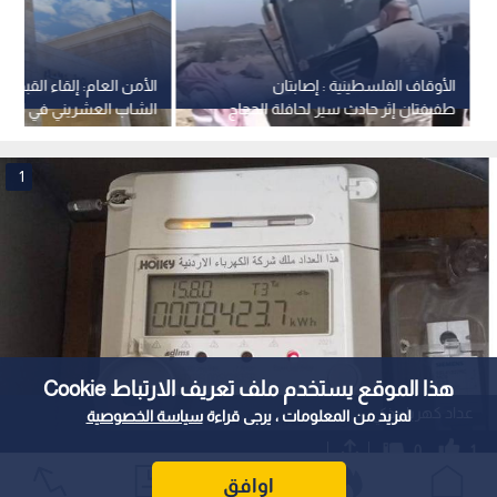
الأوقاف الفلسطينية : إصابتان
الأمن العام: إلقاء القبض 
طفيفتان إثر حادث سير لحافلة الحجاج
الشاب العشريني في الزرق
قرب خيبر في السعودية
تحديد مكان وجوده
1
هذا الموقع يستخدم ملف تعريف الارتباط Cookie
عداد كهرباء ذكي
لمزيد من المعلومات ، يرجى قراءة
سياسة الخصوصية
0
1
اوافق