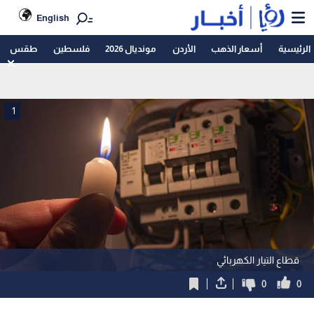
English
الرئيسية
أسعار الذهب
الأردن
مونديال 2026
فلسطين
طقس
1
قطاع التيار الكهربائي
0
0