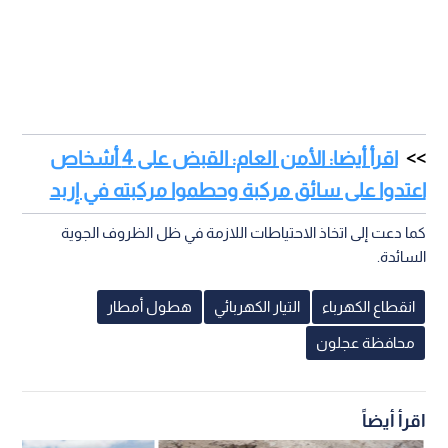
اقرأ أيضا: الأمن العام: القبض على 4 أشخاص
اعتدوا على سائق مركبة وحطموا مركبته في إربد
كما دعت إلى اتخاذ الاحتياطات اللازمة في ظل الظروف الجوية
السائدة.
انقطاع الكهرباء
التيار الكهربائي
هطول أمطار
محافظة عجلون
اقرأ أيضاً