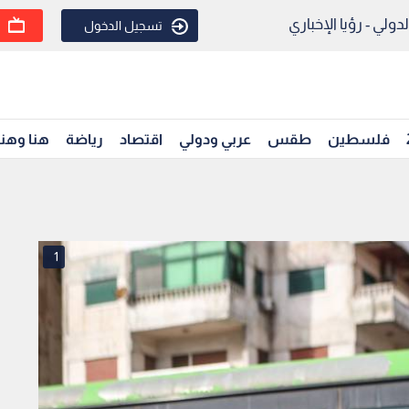
ولي - رؤيا الإخباري
تسجيل الدخول
فلسطين
طقس
عربي ودولي
اقتصاد
رياضة
هنا وهن
1