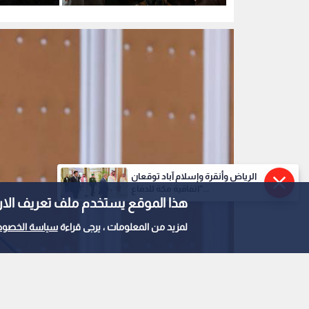
الرئيس السوري أحمد الشرع
0
0
الرياض وأنقرة وإسلام آباد توقعان
الشرع: مطار دير الزو
"اتفاقية مكة للدفاع...
هذا الموقع يستخدم ملف تعريف الارتباط e
المدن أصبح الآن يخدم 
لمزيد من المعلومات ، يرجى قراءة
سياسة الخصوص
استمع للخبر: