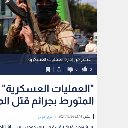
عنصر من إدارة العمليات العسكرية
0
0
"العمليات العسكرية" 
المتورط بجرائم قتل ال
نشر :
22:44 2024/12/26
|
عربي دولي
شهدت قرية بلقسة في ريف حمص الغربي اشتباكات 