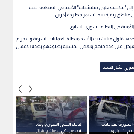
ة السورية بعد حادثة
الدفاع المدني السوري: وفاة
"سانا"
دم الانجرار وراء
شخصين في حصيلة أولية إثر
حافلة 
لفتنة
انفجار حافلة بريف دمشق
دمشق 
1