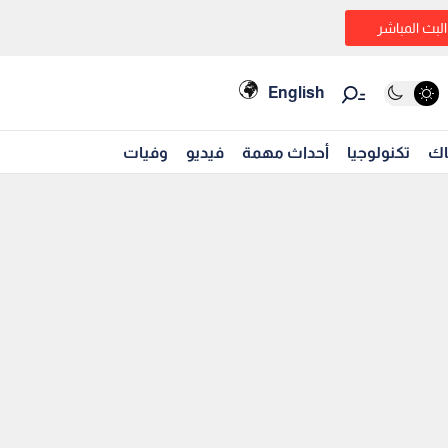
البث المباشر
English
اك
تكنولوجيا
أحداث مهمة
فيديو
وفيات