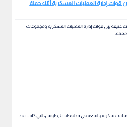
عملية عسكرية واسعة في محافظة طرطوس، التي كانت تعد
دف إلى "ملاحقة فلول ميليشيات" الأسد في المنطقة، حيث
 مناطق ريفية بينما تستمر مطاردة آخرين.
لأمنية في النظام السوري السابق.
تخذها فلول ميليشيات الأسد منطلقا لعمليات السرقة والإجرام
ن القبض على عدد منهم وبعض المشتبه بضلوعهم بهذه الأعمال
سوري بشار الاسد