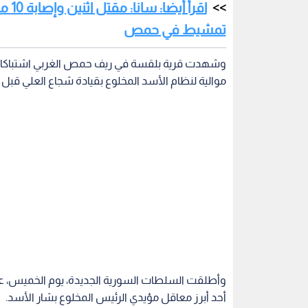
وأطلقت السلطات السورية الجديدة، يوم الخميس، 
أحد أبرز معاقل مؤيدي الرئيس المخلوع بشار الأسد.
وذكرت وكالة الأنباء الرسمية "سانا" أن العملية ته
تمكنت القوى الأمنية من تحييد عدد من المسلحين في
يذكر أن شجاع العلي كان يقود مجموعة تتبع للأجهزة ا
وأعلنت إدارة الأمن العام في حماة مداهمة مواقع ت
وترويع المدنيين وزعزعة الأمن في المدينة، قبل أ
الإجرامية.
سوريا
الأزمة السورية
بشار الأسد
الرئيس ال