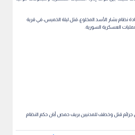
ة نظام بشار الأسد المخلوع، قتل ليلة الخميس، في قرية
مليات العسكرية السورية.
رائم قتل وخطف للمدنيين بريف حمص أبان حكم النظام
 أيضا: سانا: مقتل اثنين وإصابة 10 من قوات إدارة العمليات العسكرية أثناء حملة
عنيفة بين قوات إدارة العمليات العسكرية ومجموعات
مقتله.