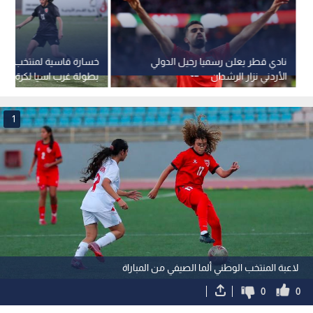
نادي قطر يعلن رسميا رحيل الدولي
خسارة قاسية لمنتخب الن
الأردني نزار الرشدان
بطولة غرب اسيا لكرة الق
1
لاعبة المنتخب الوطني ألما الصيفي من المباراة
0
0