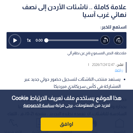
علامة كاملة .. ناشئات الأردن إلى نصف
نهائي غرب آسيا
استمع للخبر:
1
x
0:00
ملاحظة: النص المسموع ناتج عن نظام آلي
نشر :
12:47 2026/7/24
|
رياضة
يستعد منتخب الناشئات لتسجيل حضور دولي جديد عبر
المشاركة في كأس سريكاندي ميرديكا
هذا الموقع يستخدم ملف تعريف الارتباط Cookie
حجز المنتخب الوطني النسوي للناشئات (تحت 17 عاما) مقعده
لمزيد من المعلومات ، يرجى قراءة
سياسة الخصوصية
بجدارة واستحقاق في الدور نصف النهائي من بطولة غرب آسيا
السادسة للناشئات، إثر تغمده نظيره البحريني بنتيجة (2-0)، في اللقاء
الذي أقيم مساء يوم الأربعاء 22 تموز (يوليو) الحالي، على أرضية ستاد
اوافق
الأمير محمد بمدينة الزرقاء.
الرئيسية
عواجل
المباشر
أحدث الأخبار
الأكثر شيوعًا