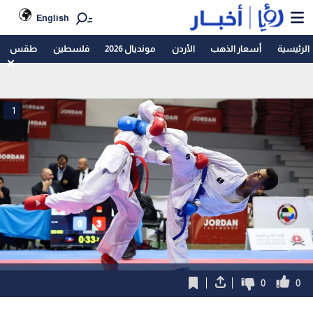
English
الرئيسية
أسعار الذهب
الأردن
مونديال 2026
فلسطين
طقس
1
0
0