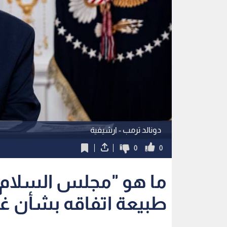
دونالد ترمب - ارشيفية
0
0
ما هو "مجلس السلام" 
طبيعة اتفاقه بشأن غز