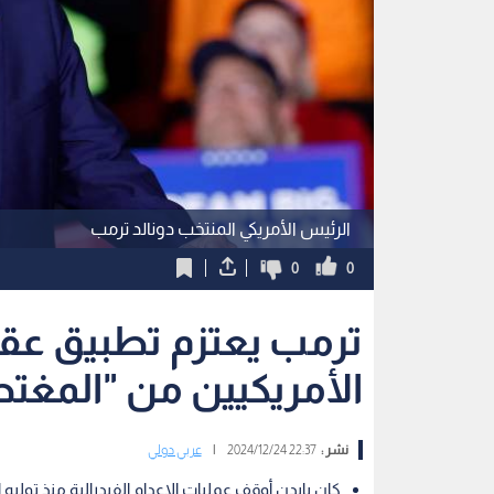
الرئيس الأمريكي المنتخب دونالد ترمب
0
0
ترمب يعتزم تطبيق عقوب
الأمريكيين من "المغت
نشر :
22:37 2024/12/24
|
عربي دولي
كان بايدن أوقف عمليات الإعدام الفيدرالية منذ توليه الرئ