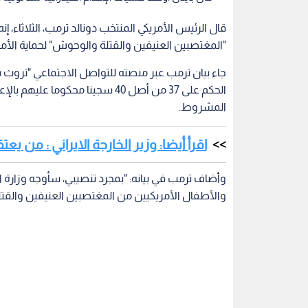
قال الرئيس الأمريكي المنتخب دونالد ترمب، الثلاثاء،
"المغتصبين العنيفين والقتلة والوحوش" لحماية الأمريكيين
جاء بيان ترمب عبر منصته للتواصل الاجتماعي "تروث س
الحكم على 37 من أصل 40 سجينا محك
المشروط.
اقرأ أيضا: وزير الخارجة الايراني : من
وأضاف ترمب في بيانه: "بمجرد تنصيبي، سأوجه وزارة ا
والأطفال الأمريكيين من المغتصبين العنيفين والقت