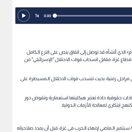
1
x
0:00
» الذي أنشأه قد توصل إلى اتفاق ينص على النزع الـكامل
طاع غزة، مقابل انسحاب قوات الاحتلال "الإسرائيلي" من
لى مراحل زمنية، بحيث تنسحب قوات الاحتلال الـمسيطرة على
تقادات حقوقية حادة تعتبر هيكليتها استعمارية وتقوض دور
هج ابتكاري لمعالجة الأزمات الـدولية.
سبتمبر الـماضي لإنهاء الـحرب في غزة، قبل أن يمدد صلاحياته