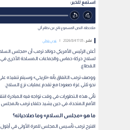
استمع للخبر:
ملاحظة: النص المسموع ناتج عن نظام آلي
نشر :
17:05 2026/8/4
|
عربي دولي
أعلن الرئيس الأمريكي دونالد ترمب أن «مجلس الـسلام
لسلاح حركة حماس والجماعات الـمسلحة الأخرى في ق
الـقطاع.
ووصف ترمب الـاتفاق بأنه «تاريخي» وسيتم تنفيذه ع
نحو ثلثي غزة صعودا مع تقدم عمليات نزع الـسلاح.
تأتي هذه الـتطورات في وقت تواجه فيه الـمبادرة ان
الأمم الـمتحدة، في حين يشيد حلفاء ترمب بالـمجلس كن
ما هو «مجلس الـسلام» وما صلاحياته؟
اقترح ترمب تأسيس الـمجلس للمرة الأولى في أيلول/ 