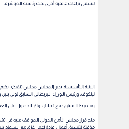
لتشمل نزاعات عالمية أخرى تحت رئاسته الـمباشرة.
الـبنية الـتأسيسية: يدير الـمجلس مجلس تنفيذي يضم و
نيتكوف، ورئيس الـوزراء الـبريطاني الـسابق توني بلير، 
ويشترط الـميثاق دفع 1 مليار دولار للحصول على الـعضوية الـدائمة، أو الاكتفاء بعضوية لـ 3 سنوات.
منح قرار مجلس الـأمن الـدولي الـمواقف عليه في تشري