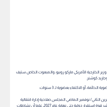
زير الـخارجية الأمريكي ماركو روبيو، والـمبعوث الـخاص ستيف
وجاريد كوشنر.
ن الـثاني/ نوفمبر الـماضي الـمجلس صلاحية إدارة انتقالية
مؤقتة لتنسيق أعمال إعادة إعمار غزة، مع الـسماح بنشر قوة استقرار دولية حتى نهاية عام 2027، علما أن نشاطات