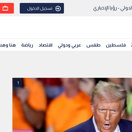
ولي - رؤيا الإخباري
تسجيل الدخول
فلسطين
طقس
عربي ودولي
اقتصاد
رياضة
هنا وهن
1