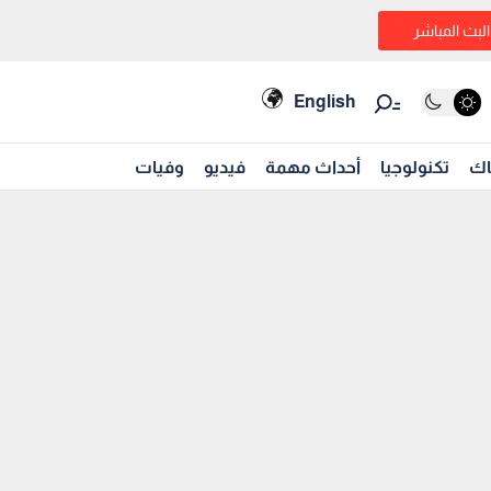
البث المباشر
English
اك
تكنولوجيا
أحداث مهمة
فيديو
وفيات