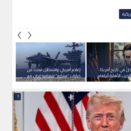
ريكية
ل في تاريخ أمريكا..
إعلام أمريكي: واشنطن تبحث عن
"نبض ا
رب الأهلية أبراهام
خيارات "مبتكرة" لمعاقبة إيران مع
الشعبي
رها؟
دخول الحرب شهرها السادس
تحديات 
1