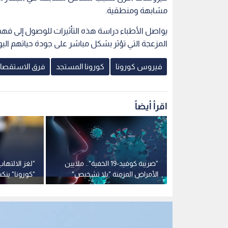
مشابهة ومنطقية.
يواصل الأطباء دراسة هذه التأثيرات للوصول إلى ف
المزعجة التي تؤثر بشكل مباشر على جودة حياتهم اليو
فيروس كورونا
كورونا المستجد
فرق الاستقصاء 
اقرأ أيضاً
ريان النظام
"ضريبة كوفيد-19 الخفية".. ملايين
"لغز الالتهاب
كشفان عودته
الأمراض المزمنة "بلا تشخيص"
"كورونا" ين
والخطر يتزايد
صادمة