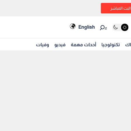
البث المباشر
English
اك
تكنولوجيا
أحداث مهمة
فيديو
وفيات