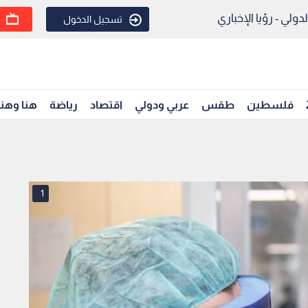
ولي - رؤيا الإخباري
تسجيل الدخول
فلسطين
طقس
عربي ودولي
اقتصاد
رياضة
هنا وهن
1