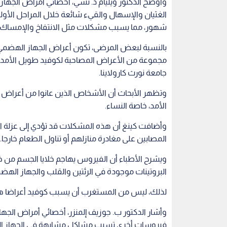
وأوضح الدكتور ويليام د. تشي، أخصائي أمراض الجه
الغثيان والإسهال والقيء شائعة خلال المراحل الأول
شهور، مما يسبب مشكلات مثل الانتفاخ والإمساك و
بالنسبة لبعض المرضى، تكون أعراض الجهاز الهضمي ه
مجموعة من الأعراض المصاحبة لكوفيد طويل الأمد، 
جامعة نورث كارولاينا.
وتظهر الأبحاث أن الأشخاص الذين عانوا من أعراض ه
الأمد، خاصة النساء.
وأضافت كينغ أن هذه المشكلات قد تؤدي إلى عزلة ا
المصابين على مغادرة منازلهم أو تناول الطعام خارجا.
ويشرح الأطباء أن الفيروس يهاجم خلايا الجسم من خ
البروتينات موجودة في الرئتين والقلب والجهاز الهض
لذلك، ليس من المستغرب أن يسبب كوفيد أعراضا 
وأشار الدكتور ب. جوزيف إلمنزر، أخصائي أمراض الجه
فيروسات أخرى تسبب مشاكل مشابهة في الجهاز الهض