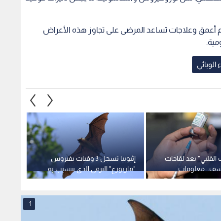
هم أعمق وعلاجات تساعد المرضى على تجاوز هذه الأعراض
مية.
الوبائي
 القلبي" بعد لقاحات
إثيوبيا تسجل 3 وفيات بفيروس
كشف.. معلومات
"ماربورغ" النزفي الذي تتسبب به
أثناء 
الخفافيش
التوحد
1