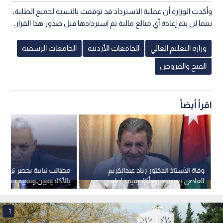
وأكدت الوزارة أن عملية الاسترداد قد توقفت بالنسبة لجميع الطلبة،
بينما لن يتم إعادة أي مبالغ مالية تم استردادها قبل صدور هذا القرار.
وزارة التعليم العالي
الجامعات الأردنية
الجامعات الرسمية
المنح والقروض
اقرأ أيضاً
وفاة الأستاذ الدكتور زياد عبدالكريم
مطالب نيابية بحصر تراخي
القاضي بعد مسيرة أكاديمية حافلة
بالأكاديميين وتقييم جدو
الأمناء
1