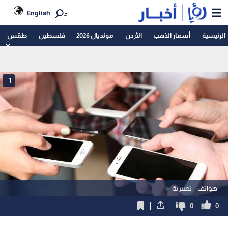
English
الرئيسية
أسعار الذهب
الأردن
مونديال 2026
فلسطين
طقس
1
هواتف - تعبيرية
0
0