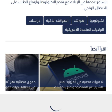
يستمر عددها في الزيادة مع تقدم التكنولوجيا وارتفاع الطلب على
الاتصال الرقمي.
تكنولوجيا
هواتف
الهواتف الذكية
دراسات
الولايات المتحدة الأمريكية
اقرأ أيضاً
4 ميزات مخفية في أندرويد تمنع
دعوى قضائية تهز "ميتا" 
الشراء غير المقصود وتقلل نفقاتك
ملايين طفل من الإدمان 