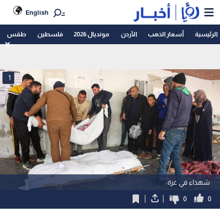
English
الرئيسية
أسعار الذهب
الأردن
مونديال 2026
فلسطين
طقس
1
شهداء في غزة
0
0