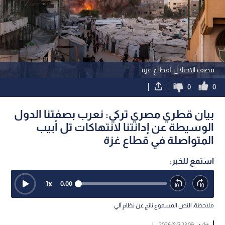
قصف الاحتلال لقطاع غزة
0
0
بيان قطري مصري تركي: نعرب بصفتنا الدول
الوسيطة عن إدانتنا لانتهاكات تل أبيب
المتواصلة في قطاع غزة
استمع للخبر:
1
x
0:00
ملاحظة: النص المسموع ناتج عن نظام آلي
نشر :
23:09 2026/8/3
|