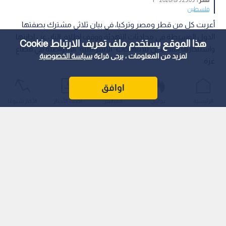
فلسطين
أعربت كل من قطر ومصر وتركيا، في بيان ثلاثي مشترك بصفتها
الدول الوسيطة في محادثات التهدئة ووقف إطلاق النار، عن إدانتها
هذا الموقع يستخدم ملف تعريف الارتباط Cookie
واستنكارها الشديدين للانتهاكات "الإسرائيلية" المتواصلة في قطاع
لمزيد من المعلومات ، يرجى قراءة
سياسة الخصوصية
غزة.
اوافق
الرئيسية
عواجل
المباشر
أحدث الأخبار
الأكثر شيوعًا
وأكدت الدول الثلاث أن استمرار الخروقات والتصعيد الميداني يقوض
الجهود الدبلوماسية المبذولة لتثبيت الاستقرار، ويعرقل مسار تنفيذ