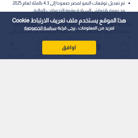
تم تعديل توقعات النمو لمصر صعودا إلى 4.3 بالمئة لعام 2025
مدعومة بانتعاش السياحة وقوة التحويلات المالية.
هذا الموقع يستخدم ملف تعريف الارتباط Cookie
قال صندوق النقد الدولي، الذي رفع الأسبوع الماضي توقعاته لنمو
لمزيد من المعلومات ، يرجى قراءة
سياسة الخصوصية
منطقة الشرق الأوسط وشمال أفريقيا لعام 2025، إن المخاطر التي
تكتنف التوقعات المستقبلية لا تزال تميل نحو الاتجاه الهبوطي،
وذلك على الرغم من التحسن النسبي الذي شهدته التوترات
اوافق
الجيوسياسية مؤخرا.
الرئيسية
عواجل
المباشر
أحدث الأخبار
الأكثر شيوعًا