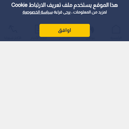
هذا الموقع يستخدم ملف تعريف الارتباط Cookie
لمزيد من المعلومات ، يرجى قراءة
سياسة الخصوصية
اوافق
الرئيسية
عواجل
المباشر
أحدث الأخبار
الأكثر شيوعًا
وجاءت هذه القرارات خلال اجتماع تنسيقي موسع عقد، يوم
الخميس، في سلطة منطقة العقبة الاقتصادية الخاصة، بحضور وزير
الصناعة والتجارة والتموين المهندس يعرب القضاة، ووزير النقل
ووزير العمل الدكتور نضال القطامين، و رئيس مجلس مفوضي
سلطة منطقة العقبة الاقتصادية الخاصة شادي رمزي المجالي
ومحافظ العقبة ايمن العوايشة ، وعدد من كبار المسؤولين وممثلي
القطاعين العام والخاص.