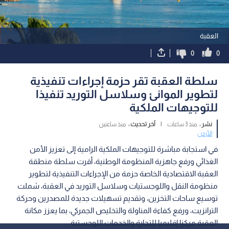
العقبة
0
0
سلطة العقبة تقر حزمة إجراءات تنفيذية
لتطوير الموانئ وسلاسل التوريد تنفيذا
للتوجيهات الملكية
نشر :
منذ 3 ساعات
|
آخر تحديث :
منذ ساعتين
الأردن
في استجابة مباشرة للتوجيهات الملكية الرامية إلى تعزيز الأمن
الغذائي ورفع جاهزية المنظومة الوطنية، أقرت سلطة منطقة
العقبة الاقتصادية الخاصة حزمة من الإجراءات التنفيذية لتطوير
منظومة النقل واللوجستيات وسلاسل التوريد في العقبة، شملت
توسيع ساحات التخزين، وتقديم تسهيلات جديدة للمصدرين وحركة
الترانزيت، ورفع كفاءة المناولة والتخليص الجمركي، بما يعزز مكانة
العقبة مركزا إقليميا للتجارة والخدمات اللوجستية.