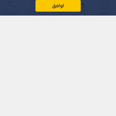
بشأن الـخصائص الـجغرافية للـمسار الـملاحي في مضيق هرمز.
اوافق
الرئيسية
عواجل
المباشر
أحدث الأخبار
الأكثر شيوعًا
وأوضحت الـخارجية الإيرانية أن الـمحادثات مع سلطنة عمان استمرت
على مدى الـشهرين الـماضيين لتحديد مسار آمن يتيح عبورا سليما
للـسفن الـتجارية عبر الـمضيق، بما يضمن استقرار الـملاحة الـبحرية.
اقرأ أيضا: موقع الحرس الثوري الإيراني: إيران لن
تبرم أي اتفاق في ظل التهديدات الأمريكية