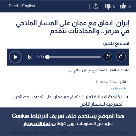
Read in English
0
0
إيران: اتفاق مع عمان على المسار الملاحي
في هرمز.. والمحادثات تتقدم
استمع للخبر:
1
x
0:00
ملاحظة: النص المسموع ناتج عن نظام آلي
نشر :
منذ 12 ساعة
|
عربي دولي
الـخارجية الإيرانية تعلن الاتفاق مع عمان على تحديد الـخصائص
الجغرافية للـمسار الـآمن.
الـمفاوضات مهنية وتتقدم للأمام إثر نقاشات مستمرة منذ
هذا الموقع يستخدم ملف تعريف الارتباط Cookie
شهرين لتأمين عبور الـسفن.
لمزيد من المعلومات ، يرجى قراءة
سياسة الخصوصية
أعلنت وزارة الـخارجية الإيرانية عن التوصل إلى اتفاق مع سلطنة عمان